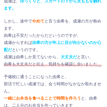
成瀬は、
ゆっくりと、スカートの下から太ももを触れ
ます。
しかし、途中で
やめて
と言う由希を、成瀬の方が咎め
ます。
由希は不安だったからだというのですが、
成瀬からすれば
由希の方が年上に目が向かないのか心
配だ
というのです。
成瀬は由希しか見てないから、
大丈夫だ
と言い、
由希も大丈夫だと伝え、気持ちを確認し合いました__
予備校に通うことになった由希と、
部活で忙しい成瀬では、会う時間がなかなか取れませ
ん。
一緒にお弁当を食べることで時間を作ろう
と、由希
は、二人分のお弁当を作っていきます