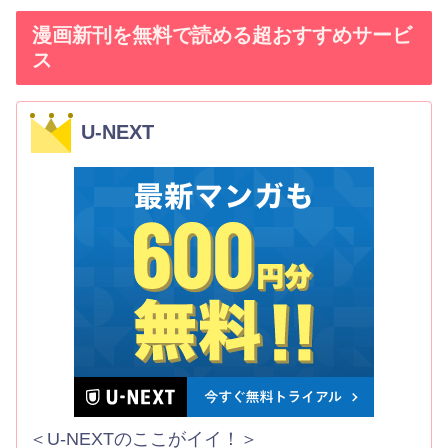
漫画新刊を無料で読める超おすすめサービ
ス
U-NEXT
＜U-NEXTのここがイイ！＞