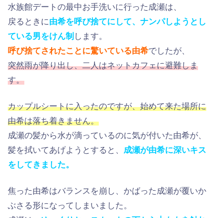
水族館デートの最中お手洗いに行った成瀬は、
戻るときに
由希を呼び捨てにして、ナンパしようとし
ている男をけん制
します。
呼び捨てされたことに驚いている由希
でしたが、
突然雨が降り出し、二人はネットカフェに避難しま
す。
カップルシートに入ったのですが、始めて来た場所に
由希は落ち着きません。
成瀬の髪から水が滴っているのに気が付いた由希が、
髪を拭いてあげようとすると、
成瀬が由希に深いキス
をしてきました。
焦った由希はバランスを崩し、かばった成瀬が覆いか
ぶさる形になってしまいました。