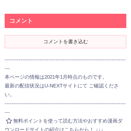
コメント
コメントを書き込む
---------------------------------------------------------------------
---
本ページの情報は2021年1月時点のものです。
最新の配信状況はU-NEXTサイトにて ご確認くださ
い。
---------------------------------------------------------------------
---
無料ポイントを使って読む方法やおすすめ漫画ダ
ウンロードサイトの紹介はこちらから！ ↓↓↓