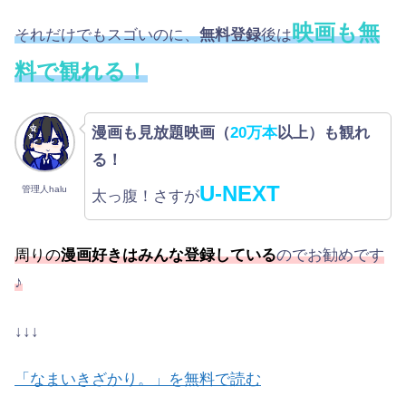
映画も無
それだけでもスゴいのに、
無料登録
後は
料で観れる！
漫画も見放題映画（
20万本
以上）も観れ
る！
U-NEXT
管理人halu
太っ腹！さすが
周りの
漫画好きはみんな登録している
のでお勧めです
♪
↓↓↓
「なまいきざかり。」を無料で読む