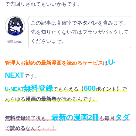
で先回りされてもいいかもです。
この記事は高確率で
ネタバレ
を含みます。
先を知りたくない方はブラウザバックして
くださいませ。
管理人halu
U-
管理人お勧めの最新漫画を読めるサービス
は
NEXT
です。
無料登録
600
U-NEXT
でもらえる【
ポイント
】で
あらゆる
漫画の最新巻
が読めるんです。
最新の漫画2冊
タダ
無料登録
終了後も、
も毎月
で
読める
なんて・・！