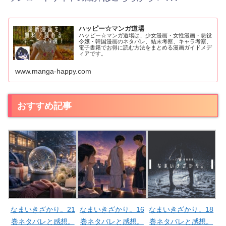
ハッピー☆マンガ道場
ハッピー☆マンガ道場は、少女漫画・女性漫画・悪役
令嬢・韓国漫画のネタバレ、結末考察、キャラ考察、
電子書籍でお得に読む方法をまとめる漫画ガイドメデ
ィアです。
www.manga-happy.com
おすすめ記事
なまいきざかり。21
なまいきざかり。16
なまいきざかり。18
巻ネタバレと感想。
巻ネタバレと感想。
巻ネタバレと感想。