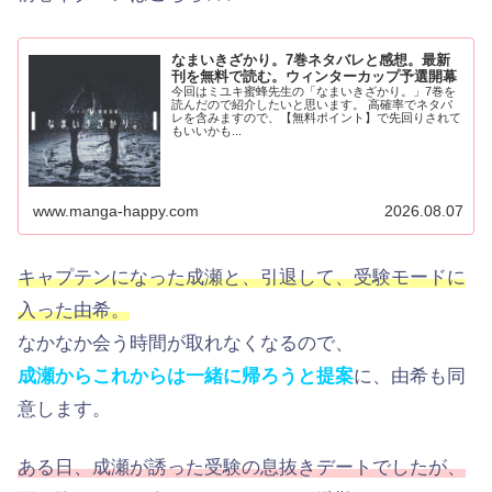
なまいきざかり。7巻ネタバレと感想。最新
刊を無料で読む。ウィンターカップ予選開幕
今回はミユキ蜜蜂先生の「なまいきざかり。」7巻を
読んだので紹介したいと思います。 高確率でネタバ
レを含みますので、【無料ポイント】で先回りされて
もいいかも...
www.manga-happy.com
2026.08.07
キャプテンになった成瀬と、引退して、受験モードに
入った由希。
なかなか会う時間が取れなくなるので、
成瀬からこれからは一緒に帰ろうと提案
に、由希も同
意します。
ある日、成瀬が誘った受験の息抜きデートでしたが、