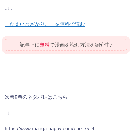
↓↓↓
「なまいきざかり。」を無料で読む
記事下に
無料
で漫画を読む方法を紹介中♪
次巻9巻のネタバレはこちら！
↓↓↓
https://www.manga-happy.com/cheeky-9