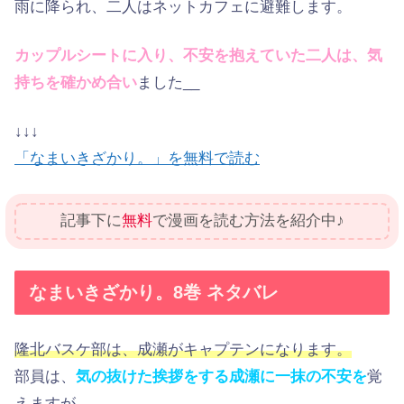
雨に降られ、二人はネットカフェに避難します。
カップルシートに入り、不安を抱えていた二人は、気
持ちを確かめ合い
ました__
↓↓↓
「なまいきざかり。」を無料で読む
記事下に
無料
で漫画を読む方法を紹介中♪
なまいきざかり。8巻 ネタバレ
隆北バスケ部は、成瀬がキャプテンになります。
部員は、
気の抜けた挨拶をする成瀬に一抹の不安を
覚
えますが、