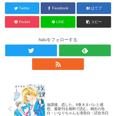
Twitter
Facebook
はてブ
Pocket
LINE
コピー
haluをフォローする
放課後、恋した。6巻ネタバレと感
想。最新刊を無料で読む。桐生の告
白・いなりちゃんも渚告白・試合当日