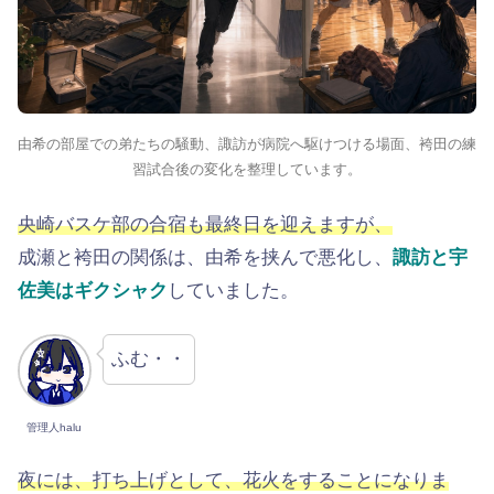
由希の部屋での弟たちの騒動、諏訪が病院へ駆けつける場面、袴田の練
習試合後の変化を整理しています。
央崎バスケ部の合宿も最終日を迎えますが、
成瀬と袴田の関係は、由希を挟んで悪化し、
諏訪と宇
佐美はギクシャク
していました。
ふむ・・
管理人halu
夜には、打ち上げとして、花火をすることになりま