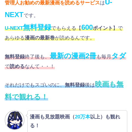
U-
管理人お勧めの最新漫画を読めるサービス
は
NEXT
です。
無料登録
600
U-NEXT
でもらえる【
ポイント
】で
あらゆる
漫画の最新巻
が読めるんです。
最新の漫画2冊
タダ
無料登録
終了後も、
も毎月
で
読める
なんて・・！
映画も無
それだけでもスゴいのに、
無料登録
後は
料で観れる！
漫画も見放題映画（
20万本
以上）も観れ
る！