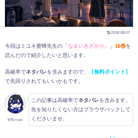
2026.08.07
今回はミユキ蜜蜂先生の「
なまいきざかり。
」
16巻
を
読んだので紹介したいと思います。
高確率で
ネタバレ
を含みますので、
【
無料ポイント
】
で先回りされてもいいかもです。
この記事は高確率で
ネタバレ
を含みます。
先を知りたくない方はブラウザバックして
くださいませ。
管理人halu