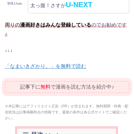
U-NEXT
管理人halu
太っ腹！さすが
周りの
漫画好きはみんな登録している
のでお勧めです
♪
↓↓↓
「なまいきざかり。」を無料で読む
記事下に
無料
で漫画を読む方法を紹介中♪
※本記事にはアフィリエイト広告（PR）が含まれます。無料期間・特典・配
信状況は記事掲載時点の情報です。最新の条件は各公式サイトでご確認くだ
さい。