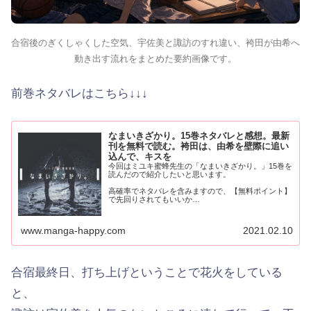
合宿後のぎくしゃくした空気、宇佐美と諏訪のすれ違い、袴田が由希へ
動き出す流れをまとめた要約画像です。
前巻ネタバレはこちら↓↓↓
なまいきざかり。15巻ネタバレと感想。最新
刊を無料で読む。袴田は、由希を壁際に追い
込んで、キスを
今回はミユキ蜜蜂先生の「なまいきざかり。」15巻を
読んだので紹介したいと思います。
高確率でネタバレを含みますので、【無料ポイント】
で先回りされてもいいか…
www.manga-happy.com
2021.02.10
合宿最終日、打ち上げということで花火をしている
と、