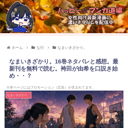
ホーム
な行
なまいきざかり。
なまいきざかり。16巻ネタバレと感想。最
新刊を無料で読む。袴田が由希を口説き始
め・・？
※本ページにはプロモーション（広告）が含まれてます。
なまいきざかり。