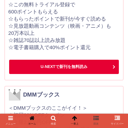
☆この無料トライアル登録で
600ポイントもらえる
☆もらったポイントで新刊が今すぐ読める
☆見放題動画コンテンツ（映画・アニメ）も
20万本以上
☆雑誌70誌以上読み放題
☆電子書籍購入で40%ポイント還元
U-NEXTで新刊を無料読み
DMMブックス
＜DMMブックスのここがイイ！＞
☆初回90%OFFクーポン
（上限2,000円OFF）
メニュー
ホーム
検索
一番上
目次
サイドバー