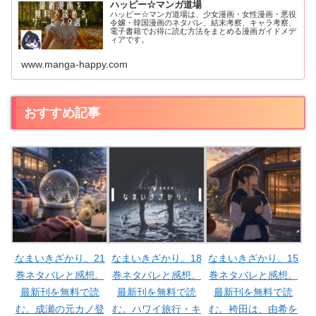
ハッピー☆マンガ道場
ハッピー☆マンガ道場は、少女漫画・女性漫画・悪役
令嬢・韓国漫画のネタバレ、結末考察、キャラ考察、
電子書籍でお得に読む方法をまとめる漫画ガイドメデ
ィアです。
www.manga-happy.com
おすすめ記事
なまいきざかり。21
なまいきざかり。18
なまいきざかり。15
巻ネタバレと感想。
巻ネタバレと感想。
巻ネタバレと感想。
最新刊を無料で読
最新刊を無料で読
最新刊を無料で読
む。成瀬の元カノ登
む。ハワイ旅行・キ
む。袴田は、由希を