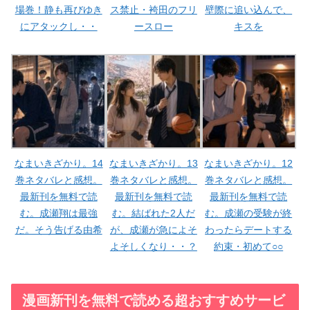
場巻！静も再びゆき
ス禁止・袴田のフリ
壁際に追い込んで、
にアタックし・・
ースロー
キスを
なまいきざかり。14
なまいきざかり。13
なまいきざかり。12
巻ネタバレと感想。
巻ネタバレと感想。
巻ネタバレと感想。
最新刊を無料で読
最新刊を無料で読
最新刊を無料で読
む。成瀬翔は最強
む。結ばれた2人だ
む。成瀬の受験が終
だ。そう告げる由希
が、成瀬が急によそ
わったらデートする
よそしくなり・・？
約束・初めて○○
漫画新刊を無料で読める超おすすめサービ