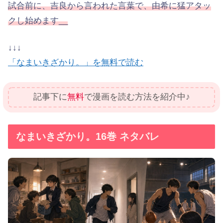
試合前に、吉良から言われた言葉で、由希に猛アタッ
クし始めます__
↓↓↓
「なまいきざかり。」を無料で読む
記事下に
無料
で漫画を読む方法を紹介中♪
なまいきざかり。16巻 ネタバレ