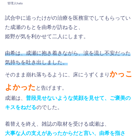
管理人halu
試合中に追ったけがの治療を医務室でしてもらってい
た成瀬のもとを由希が訪ねると、
姫野が気を利かせて二人にします。
由希は、成瀬に抱き着きながら、涙を流し不安だった
気持ちを吐き出しました。
かっこ
そのまま崩れ落ちるように、床にうずくまり
よかった
と告げます。
成瀬は、
普段見せないような笑顔を見せて、ご褒美の
キスをねだる
のでした。
着替えを終え、雑誌の取材を受ける成瀬は、
大事な人の支えがあったからだと言い、由希を指さ