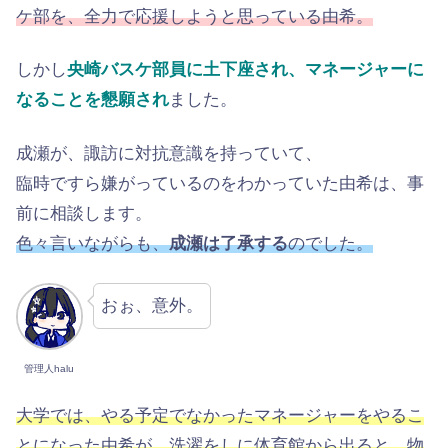
ケ部を、全力で応援しようと思っている由希。
しかし
央崎バスケ部員に土下座され、マネージャーに
なることを懇願され
ました。
成瀬が、諏訪に対抗意識を持っていて、
臨時ですら嫌がっているのをわかっていた由希は、事
前に相談します。
色々言いながらも、
成瀬は了承する
のでした。
おぉ、意外。
管理人halu
大学では、やる予定でなかったマネージャーをやるこ
とになった由希が、洗濯をしに体育館から出ると、物