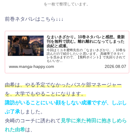
を一枚で整理しています。
前巻ネタバレはこちら↓↓↓
なまいきざかり。10巻ネタバレと感想。最新
刊を無料で読む。離れ離れになってしまった
由紀と成瀬。
今回はミユキ蜜蜂先生の「なまいきざかり。」10巻を
読んだので紹介したいと思います。 高確率でネタバ
レを含みますので、【無料ポイント】で先回りされて
もいいか...
www.manga-happy.com
2026.08.07
由希は、やる予定でなかったバスケ部マネージャー
を、大学でもやることになります。
諏訪がいることにいい顔をしない成瀬ですが、しぶし
ぶ了承
しました。
央崎のコーチに誘われて
見学に来た袴田に抱きしめら
れた由希
は、