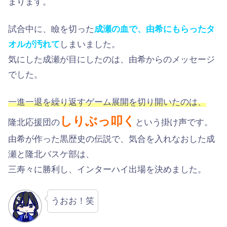
まります。
試合中に、瞼を切った
成瀬の血で、由希にもらったタ
オルが汚れて
しまいました。
気にした成瀬が目にしたのは、由希からのメッセージ
でした。
一進一退を繰り返すゲーム展開を切り開いたのは、
しりぶっ叩く
隆北応援団の
という掛け声です。
由希が作った黒歴史の伝説で、気合を入れなおした成
瀬と隆北バスケ部は、
三寿々に勝利し、インターハイ出場を決めました。
うおお！笑