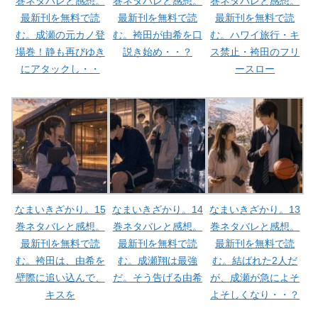
巻ネタバレと感想。
巻ネタバレと感想。
巻ネタバレと感想。
最新刊を無料で読
最新刊を無料で読
最新刊を無料で読
む。成瀬の元カノ登
む。袴田が由希を口
む。ハワイ旅行・キ
場巻！静も再びゆき
説き始め・・？
ス禁止・袴田のフリ
にアタックし・・
ースロー
なまいきざかり。15
なまいきざかり。14
なまいきざかり。13
巻ネタバレと感想。
巻ネタバレと感想。
巻ネタバレと感想。
最新刊を無料で読
最新刊を無料で読
最新刊を無料で読
む。袴田は、由希を
む。成瀬翔は最強
む。結ばれた2人だ
壁際に追い込んで、
だ。そう告げる由希
が、成瀬が急によそ
キスを
よそしくなり・・？