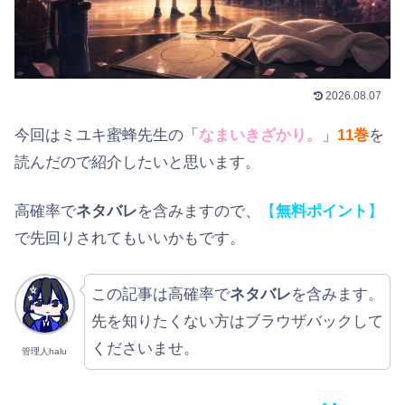
2026.08.07
今回はミユキ蜜蜂先生の「
なまいきざかり。
」
11巻
を
読んだので紹介したいと思います。
高確率で
ネタバレ
を含みますので、
【
無料ポイント
】
で先回りされてもいいかもです。
この記事は高確率で
ネタバレ
を含みます。
先を知りたくない方はブラウザバックして
くださいませ。
管理人halu