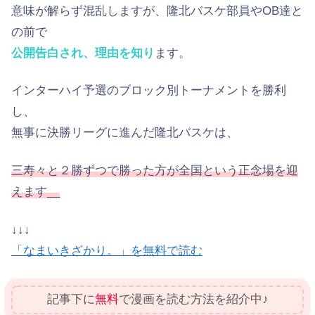
意味が解らず混乱しますが、隆北バスケ部員やOB達と
の前で
公開告白され、理由を知り
ます。
インターハイ予選のブロック別トーナメントを勝利
し、
無事に決勝リーグに進んだ隆北バスケは、
三寿々と２勝ずつで勝った方が全国という正念場を迎
えます__
↓↓↓
「なまいきざかり。」を無料で読む
記事下に
無料
で漫画を読む方法を紹介中♪