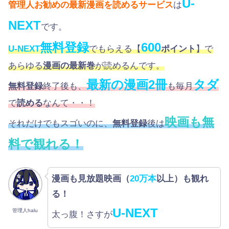
U-
管理人お勧めの最新漫画を読めるサービス
は
NEXT
です。
無料登録
600
U-NEXT
でもらえる【
ポイント
】で
あらゆる
漫画の最新巻
が読めるんです。
最新の漫画2冊
タダ
無料登録
終了後も、
も毎月
で
読める
なんて・・！
映画も無
それだけでもスゴいのに、
無料登録
後は
料で観れる！
漫画も見放題映画（
20万本
以上）も観れ
る！
U-NEXT
管理人halu
太っ腹！さすが