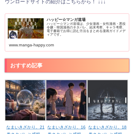
ウンロードサイトの紹介はこちらから！ ↓↓↓
ハッピー☆マンガ道場
ハッピー☆マンガ道場は、少女漫画・女性漫画・悪役
令嬢・韓国漫画のネタバレ、結末考察、キャラ考察、
電子書籍でお得に読む方法をまとめる漫画ガイドメデ
ィアです。
www.manga-happy.com
おすすめ記事
なまいきざかり。21
なまいきざかり。16
なまいきざかり。18