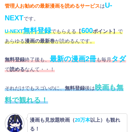
U-
管理人お勧めの最新漫画を読めるサービス
は
NEXT
です。
無料登録
600
U-NEXT
でもらえる【
ポイント
】で
あらゆる
漫画の最新巻
が読めるんです。
最新の漫画2冊
タダ
無料登録
終了後も、
も毎月
で
読める
なんて・・！
映画も無
それだけでもスゴいのに、
無料登録
後は
料で観れる！
漫画も見放題映画（
20万本
以上）も観れ
る！