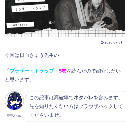
2026.07.31
今回は日向きょう先生の
「
ブラザー・トラップ
」
5巻
を読んだので紹介したい
と思います。
この記事は高確率で
ネタバレ
を含みます。
先を知りたくない方はブラウザバックして
くださいませ。
管理人halu