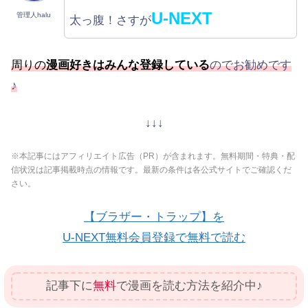
U-NEXT
管理人halu
太っ腹！さすが
周りの
漫画好きはみんな登録している
のでお勧めです
♪
↓↓↓
※本記事にはアフィリエイト広告（PR）が含まれます。無料期間・特典・配
信状況は記事掲載時点の情報です。最新の条件は各公式サイトでご確認くだ
さい。
【ブラザー・トラップ】を
U-NEXT無料会員登録で無料で読む
記事下に
無料
で漫画を読む方法を紹介中♪