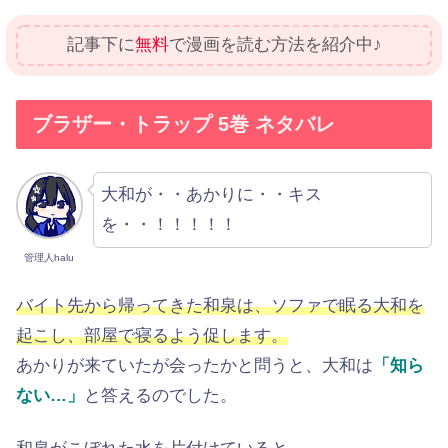
記事下に
無料
で漫画を読む方法を紹介中♪
ブラザー・トラップ 5巻 ネタバレ
大和が・・あかりに・・キス
を・・！！！！！
管理人halu
バイト先から帰ってきた和泉は、ソファで眠る大和を
起こし、部屋で寝るよう促します。
あかりが来ていたが会ったかと問うと、大和は
「知ら
ない…」
と答えるのでした。