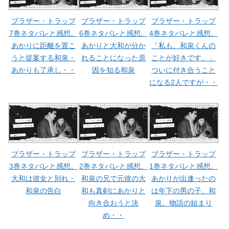
ブラザー・トラップ
ブラザー・トラップ
ブラザー・トラップ
7巻ネタバレと感想。
6巻ネタバレと感想。
4巻ネタバレと感想。
あかりに距離を置こ
あかりと大和が分か
「私も、和泉くんの
うと提案する和泉・
れることになった原
ことが好きです。」
あかりも了承し・・
因を知る和泉
ついに付き合うこと
になる2人ですが・・
ブラザー・トラップ
ブラザー・トラップ
ブラザー・トラップ
3巻ネタバレと感想。
2巻ネタバレと感想。
1巻ネタバレと感想。
大和は彼女と別れ・
和泉の兄で元彼の大
あかりが出逢ったの
和泉の告白
和も真剣にあかりと
は年下の男の子、和
向き合おうと決
泉。物語の始まり
め・・