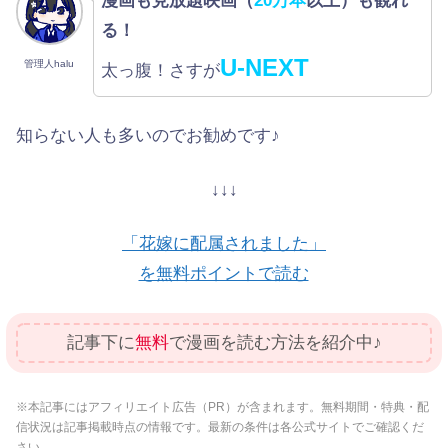
漫画も見放題映画（
20万本
以上）も観れ
る！
U-NEXT
管理人halu
太っ腹！さすが
知らない人も多いのでお勧めです♪
↓↓↓
「花嫁に配属されました」
を無料ポイントで読む
記事下に
無料
で漫画を読む方法を紹介中♪
※本記事にはアフィリエイト広告（PR）が含まれます。無料期間・特典・配
信状況は記事掲載時点の情報です。最新の条件は各公式サイトでご確認くだ
さい。