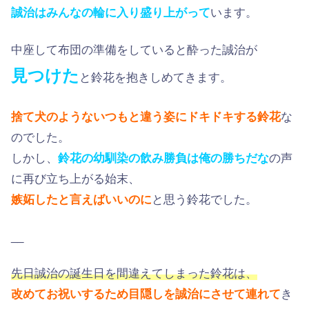
誠治はみんなの輪に入り盛り上がって
います。
中座して布団の準備をしていると酔った誠治が
見つけた
と鈴花を抱きしめてきます。
捨て犬のようないつもと違う姿にドキドキする鈴花
な
のでした。
しかし、
鈴花の幼馴染の飲み勝負は俺の勝ちだな
の声
に再び立ち上がる始末、
嫉妬したと言えばいいのに
と思う鈴花でした。
__
先日誠治の誕生日を間違えてしまった鈴花は、
改めてお祝いするため目隠しを誠治にさせて連れて
き