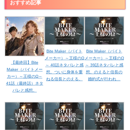
おすすめ記事
Bite Maker（バイト
Bite Maker（バイト
メーカー）～王様のΩ
メーカー）～王様のΩ
【最終回】Bite
～ 40話ネタバレと感
～ 39話ネタバレと感
Maker（バイトメー
想。ついに身体を重
想。のえると信長の
カー）～王様のΩ～
ねる信長とのえる。
婚約式が行われ…
41話（最終話）ネタ
バレと感想。