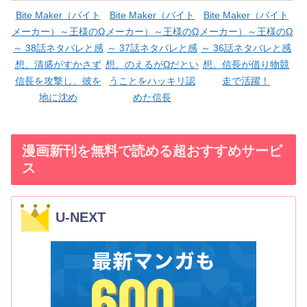
Bite Maker（バイト
Bite Maker（バイト
Bite Maker（バイト
メーカー）～王様のΩ
メーカー）～王様のΩ
メーカー）～王様のΩ
～ 38話ネタバレと感
～ 37話ネタバレと感
～ 36話ネタバレと感
想。清盛がすかさず
想。のえるがΩだとい
想。信長が借り物競
信長を攻撃し、彼を
うことをハッキリ認
走で活躍！
地に沈め
めた信長
漫画新刊を無料で読める超おすすめサービ
ス
U-NEXT