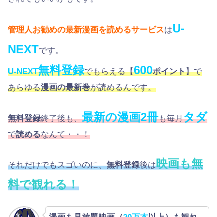
U-
管理人お勧めの最新漫画を読めるサービス
は
NEXT
です。
無料登録
600
U-NEXT
でもらえる【
ポイント
】で
あらゆる
漫画の最新巻
が読めるんです。
最新の漫画2冊
タダ
無料登録
終了後も、
も毎月
で
読める
なんて・・！
映画も無
それだけでもスゴいのに、
無料登録
後は
料で観れる！