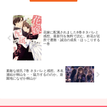
花嫁に配属されました8巻ネタバレと
感想。最新刊を無料で読む。鈴花が近
所で遭難・誠治の成長・ほっこりする
一巻
素敵な彼氏 7巻 ネタバレと感想。木名
瀬結が桐山を・・協力するののか。遊
園地になぜか桐山が