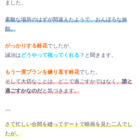
ました。
素敵な場所のはずが間違えたようで、おんぼろな旅
館。
がっかりする鈴花
でしたが、
誠治は
どうやって祝ってくれる？
と聞きます。
もう一度プランを練り直す鈴花
でした。
そして大切なことは、どこで過ごすかではなく、
誰と
過ごすかなのだ
と気づきます。
__
さて忙しい合間を縫ってデートで映画を見た二人でし
たが、