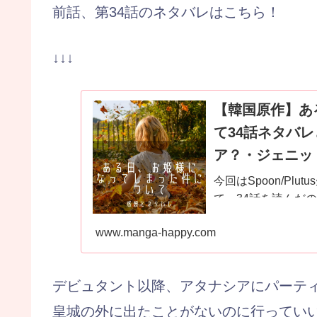
前話、第34話のネタバレはこちら！
↓↓↓
【韓国原作】あ
て34話ネタバ
ア？・ジェニッ
今回はSpoon/P
て」34話を読んだ
バレを含み...
www.manga-happy.com
デビュタント以降、アタナシアにパーテ
皇城の外に出たことがないのに行ってい