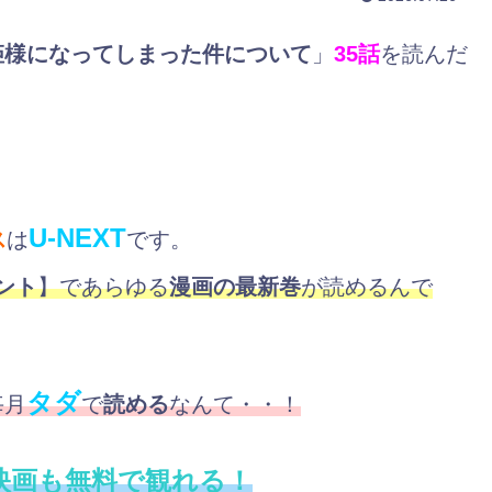
姫様になってしまった件について
」
35
話
を読んだ
。
U-NEXT
ス
は
です。
ント
】であらゆる
漫画の最新巻
が読めるんで
タダ
毎月
で
読める
なんて・・！
映画も無料で観れる！