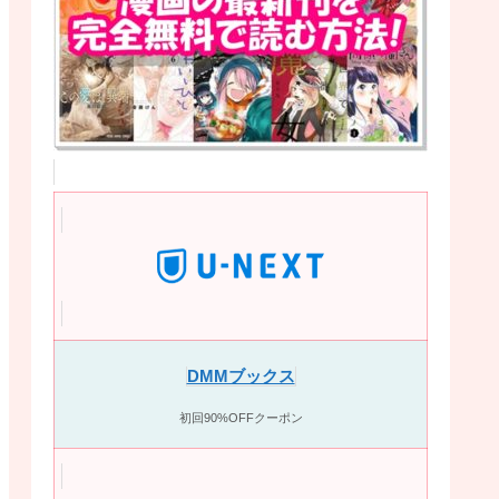
DMMブックス
初回90%OFFクーポン