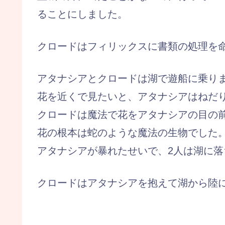
ることにしました。
クロードはフィリックスに書類の処理を
アタナシアとクロードは湖で遊船に乗り
花を近くで見たいと、アタナシアはねだ
クロードは魔法で花をアタナシアの目の
花の根本は蛇のような魔法の生物でした
アタナシアが暴れたせいで、2人は湖に落
クロードはアタナシアを抱えて湖から陸