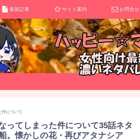
最新記事
サイト案内
お問合せ
た件について
なってしまった件について35話ネタ
船。懐かしの花・再びアタナシア