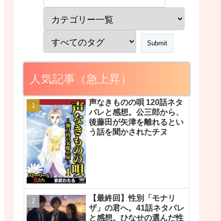
人気記事（急上昇）
声なきものの唄 120話ネタ
バレと感想。公三郎から、
後藤田が矢津を離れるとい
う話を聞かされたチヌ
【最終回】性別「モナリ
ザ」の君へ。41話ネタバレ
と感想。ひなせの選んだ性