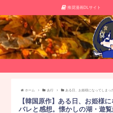
推奨漫画DLサイト
ホーム
あ行
ある日、お姫様になってしまっ
【韓国原作】ある日、お姫様に
バレと感想。懐かしの湖・遊覧