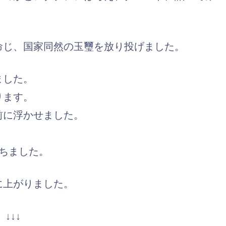
命じ、国家同然の玉璽を放り投げました。
ました。
ります。
前に浮かせました。
。
ちました。
に上がりました。
↓↓↓