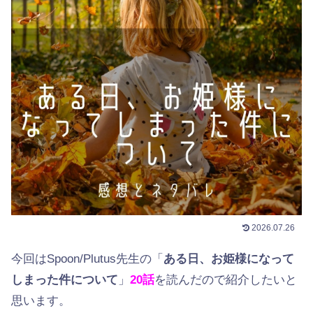
2026.07.26
今回はSpoon/Plutus先生の「
ある日、お姫様になって
しまった件について
」
20
話
を読んだので紹介したいと
思います。