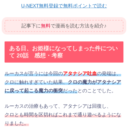
U-NEXT無料登録で無料ポイントで読む
記事下に
無料
で漫画を読む方法を紹介♪
ある日、お姫様になってしまった件につい
て 20話 感想・考察
ルーカスが言うには今回の
アタナシア吐血
の発端は、
クロに触れすぎていた結果、
クロの魔力がアタナシア
に戻って起こる魔力の衝突
だった
とのことでした。
ルーカスの治療もあって、アタナシアは回復し、
クロとも時間を区切ればこれまで通り遊べるようにな
りました。