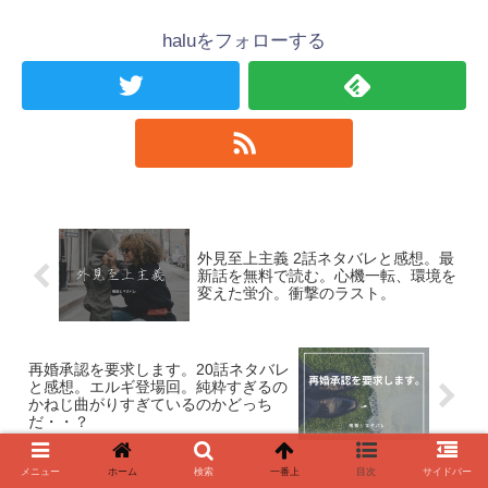
haluをフォローする
外見至上主義 2話ネタバレと感想。最
新話を無料で読む。心機一転、環境を
変えた蛍介。衝撃のラスト。
再婚承認を要求します。20話ネタバレ
と感想。エルギ登場回。純粋すぎるの
かねじ曲がりすぎているのかどっち
だ・・？
メニュー
ホーム
検索
一番上
目次
サイドバー