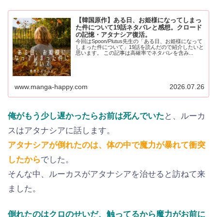
【韓国原作】ある日、お姫様になってしまっ
た件について19話ネタバレと感想。クロード
の記憶・アタナシア復活。
今回はSpoon/Plutus先生の「ある日、お姫様になって
しまった件について」19話を読んだので紹介したいと
思います。 この記事は高確率でネタバレを含み...
www.manga-happy.com
2026.07.26
俺がもう少し遅かったらお前は死んでいた
と、ルーカ
スはアタナシアに話します。
アタナシアが倒れたのは、体の中で魔力が暴れて衝突
したから
でした。
そんな中、ルーカスがアタナシアを治せると訪ねて来
ました。
倒れたのはクロのせいだ、触ってるから魔力がお前に