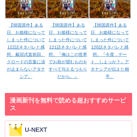
【韓国原作】ある
【韓国原作】ある
【韓国原作】ある
日、お姫様になって
日、お姫様になって
日、お姫様になって
しまった件について
しまった件について
しまった件について
122話ネタバレと感
121話ネタバレと感
120話ネタバレと感
想。戴冠式直前回。
想。『俺はこの世界
想。『今度…デー
クロードの言葉に涙
でお前が望むものを
ト…しよっか？』ア
が止まらないアタナ
すべて与えるつもり
タナシアが伝えた相
シア。
だから。』
手。
漫画新刊を無料で読める超おすすめサービ
ス
U-NEXT