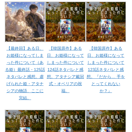
【最終回】ある日、
【韓国原作】ある
【韓国原作】ある
お姫様になってしま
日、お姫様になって
日、お姫様になって
った件について（あ
しまった件について
しまった件について
る姫）最終話・125話
124話ネタバレと感
123話ネタバレと感
ネタバレと感想。虐
想。アタナシア戴冠
想。『だから… 手を
げられた姫・アタナ
式・オベリアの祝
とってくれない
シアの物語、ここに
福。
か？』
完結。