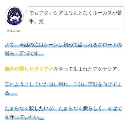
でもアタナシアはなんとなくルーカスが苦
手。笑
管理人halu
さて、今話の注目シーンは初めて語られるクロードの
過去・苦悩です。
自分が愛したダイアナ
を奪って生まれたアタナシア。
忘れようとしていた頃に現れ、自分に笑顔を向けてく
る___
たまらなく
殺したい
が、たまらなく
愛らしく
、そばで
見守っていたい__