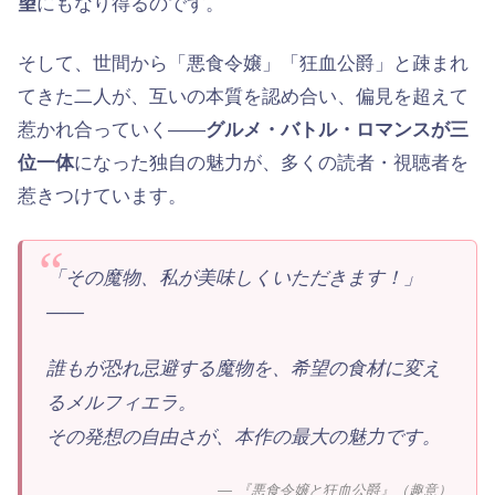
望
にもなり得るのです。
そして、世間から「悪食令嬢」「狂血公爵」と疎まれ
てきた二人が、互いの本質を認め合い、偏見を超えて
惹かれ合っていく——
グルメ・バトル・ロマンスが三
位一体
になった独自の魅力が、多くの読者・視聴者を
惹きつけています。
「その魔物、私が美味しくいただきます！」
——
誰もが恐れ忌避する魔物を、希望の食材に変え
るメルフィエラ。
その発想の自由さが、本作の最大の魅力です。
— 『悪食令嬢と狂血公爵』（趣意）