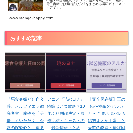
令嬢・韓国漫画のネタバレ、結末考察、キャラ考察、
電子書籍でお得に読む方法をまとめる漫画ガイドメデ
ィアです。
www.manga-happy.com
おすすめ記事
『悪食令嬢と狂血公
アニメ『暁のヨナ』
【完全保存版】王の
爵』メルフィエラ徹
続編はいつ放送？10
獣〜掩蔽のアルカ
底考察｜魔物を「美
年ぶり制作決定・原
ナ〜 全巻ネタバレ＆
味しくいただく」令
作完結・キャストの
結末まとめ｜藍月と
嬢の探究心と、偏見
最新情報まとめ
天耀の物語・最終回