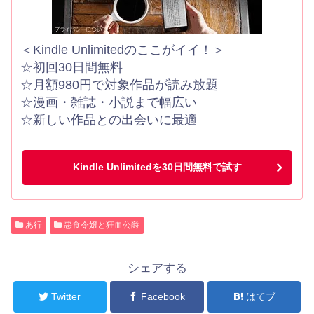
＜Kindle Unlimitedのここがイイ！＞
☆初回30日間無料
☆月額980円で対象作品が読み放題
☆漫画・雑誌・小説まで幅広い
☆新しい作品との出会いに最適
Kindle Unlimitedを30日間無料で試す
あ行
悪食令嬢と狂血公爵
シェアする
Twitter
Facebook
はてブ