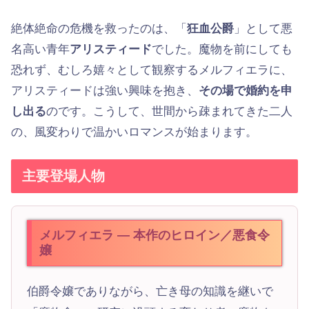
絶体絶命の危機を救ったのは、「
狂血公爵
」として悪
名高い青年
アリスティード
でした。魔物を前にしても
恐れず、むしろ嬉々として観察するメルフィエラに、
アリスティードは強い興味を抱き、
その場で婚約を申
し出る
のです。こうして、世間から疎まれてきた二人
の、風変わりで温かいロマンスが始まります。
主要登場人物
メルフィエラ — 本作のヒロイン／悪食令
嬢
伯爵令嬢でありながら、亡き母の知識を継いで