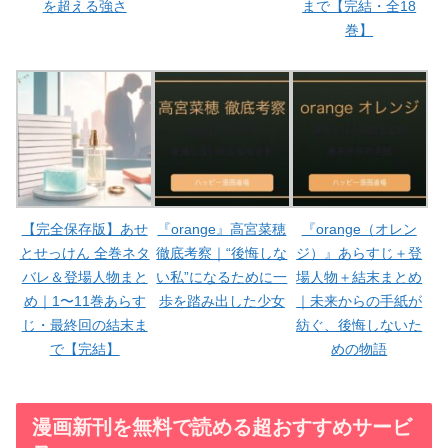
を超える強さ
まで【完結・全18
巻】
【完全保存版】あせ
『orange』高宮菜穂
『orange（オレン
とせっけん 全巻ネタ
徹底考察｜“後悔しな
ジ）』あらすじ＋登
バレ＆登場人物まと
い私”になるために一
場人物＋結末まとめ
め｜1〜11巻あらす
歩を踏み出した少女
｜未来からの手紙が
じ・最終回の結末ま
紡ぐ、後悔しないた
で【完結】
めの物語
漫画新刊を無料で読める超おすすめサービ