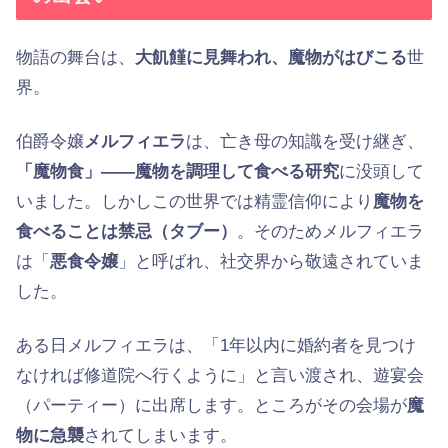
物語の舞台は、
大飢饉に見舞われ、魔物がはびこる
世
界。
伯爵令嬢
メルフィエラ
は、亡き母の知識を受け継ぎ、
「魔物食」——魔物を調理して食べる研究
に没頭して
いました。しかしこの世界では精霊信仰により
魔物を
食べることは禁忌（タブー）
。そのためメルフィエラ
は「
悪食令嬢
」と呼ばれ、社交界から敬遠されていま
した。
ある日メルフィエラは、「1年以内に婚約者を見つけ
なければ修道院へ行くように」と言い渡され、遊宴会
（パーティー）に出席します。ところがその会場が
魔
物に急襲
されてしまいます。