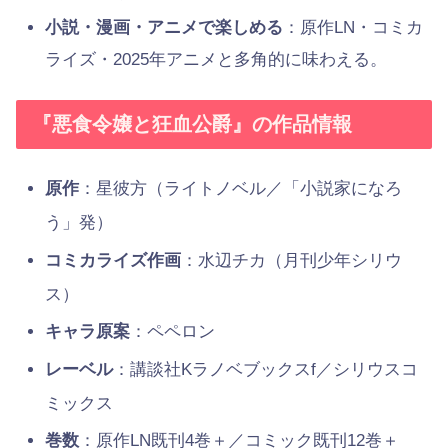
小説・漫画・アニメで楽しめる
：原作LN・コミカ
ライズ・2025年アニメと多角的に味わえる。
『悪食令嬢と狂血公爵』の作品情報
原作
：星彼方（ライトノベル／「小説家になろ
う」発）
コミカライズ作画
：水辺チカ（月刊少年シリウ
ス）
キャラ原案
：ペペロン
レーベル
：講談社Kラノベブックスf／シリウスコ
ミックス
巻数
：原作LN既刊4巻＋／コミック既刊12巻＋