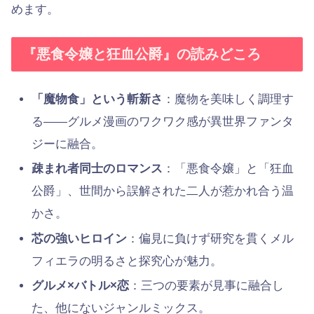
めます。
『悪食令嬢と狂血公爵』の読みどころ
「魔物食」という斬新さ
：魔物を美味しく調理す
る——グルメ漫画のワクワク感が異世界ファンタ
ジーに融合。
疎まれ者同士のロマンス
：「悪食令嬢」と「狂血
公爵」、世間から誤解された二人が惹かれ合う温
かさ。
芯の強いヒロイン
：偏見に負けず研究を貫くメル
フィエラの明るさと探究心が魅力。
グルメ×バトル×恋
：三つの要素が見事に融合し
た、他にないジャンルミックス。