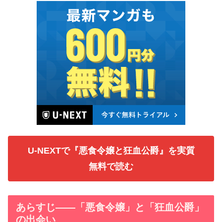
U-NEXTで『悪食令嬢と狂血公爵』を実質
無料で読む
あらすじ——「悪食令嬢」と「狂血公爵」
の出会い