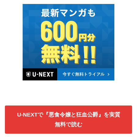
U-NEXTで『悪食令嬢と狂血公爵』を実質
無料で読む