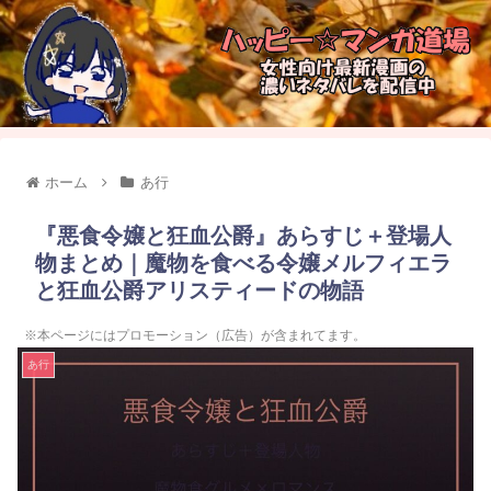
ホーム
あ行
『悪食令嬢と狂血公爵』あらすじ＋登場人
物まとめ｜魔物を食べる令嬢メルフィエラ
と狂血公爵アリスティードの物語
※本ページにはプロモーション（広告）が含まれてます。
あ行