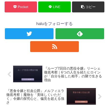
Pocket
LINE
コピー
haluをフォローする
『ループ7回目の悪役令嬢』リーシェ
徹底考察｜6つの人生を経たヒロイン
が「自分を殺した相手」の隣で生きる
理由
『悪食令嬢と狂血公爵』メルフィエラ
徹底考察｜魔物を「美味しくいただ
く」令嬢の探究心と、偏見を超える強
さ