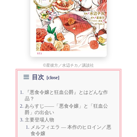
©星彼方／水辺チカ／講談社
目次
『悪食令嬢と狂血公爵』とはどんな作
品？
あらすじ——「悪食令嬢」と「狂血公
爵」の出会い
主要登場人物
メルフィエラ — 本作のヒロイン／悪
食令嬢