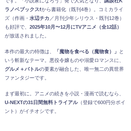
です。「小説家になろう」発で人気となり、
講談社K
ラノベブックスf
から書籍化（既刊4巻）。コミカライ
ズ（作画・
水辺チカ
／月刊少年シリウス・既刊12巻）
も好評で、
2025年10月〜12月にTVアニメ（全12話）
が放送されました。
本作の最大の特徴は、
「魔物を食べる（魔物食）」
と
いう斬新なテーマ。悪役令嬢ものや溺愛ロマンスに、
グルメ＋バトル
の要素が融合した、唯一無二の異世界
ファンタジーです。
まず最初に。アニメの続きを小説・漫画で読むなら、
U-NEXTの31日間無料トライアル
（登録で600円分ポイ
ント）がイチオシです。