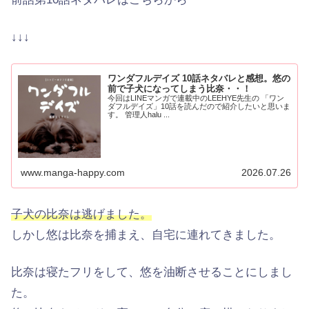
↓↓↓
ワンダフルデイズ 10話ネタバレと感想。悠の
前で子犬になってしまう比奈・・！
今回はLINEマンガで連載中のLEEHYE先生の 「ワン
ダフルデイズ」10話を読んだので紹介したいと思いま
す。 管理人halu ...
www.manga-happy.com
2026.07.26
子犬の比奈は逃げました。
しかし悠は比奈を捕まえ、自宅に連れてきました。
比奈は寝たフリをして、悠を油断させることにしまし
た。