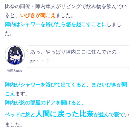
比奈の同僚・陣内隼人がリビングで飲み物を飲んでい
ると、
いびきが聞こえ
ました。
陣内はシャワーを浴びたら悠を起こすことに
しまし
た。
あっ、やっぱり陣内ここに住んでたの
か・・！
管理人halu
陣内がシャワーを浴びて出てくると、まだいびきが聞
こえ
ます。
陣内が悠の部屋のドアを開けると、
人間に戻った比奈
ベッドに悠と
が並んで寝て
い
ました。