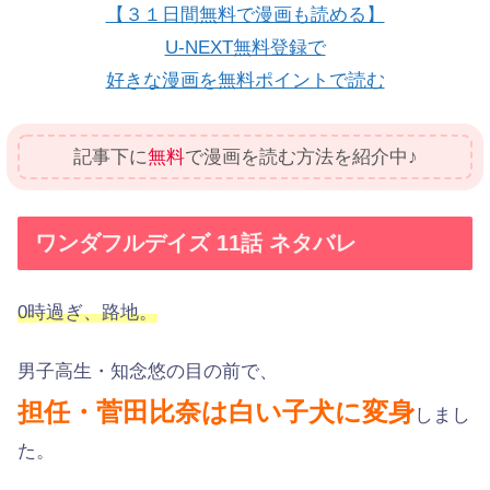
【３１日間無料で漫画も読める】
U-NEXT無料登録で
好きな漫画を無料ポイントで読む
記事下に
無料
で漫画を読む方法を紹介中♪
ワンダフルデイズ 11話 ネタバレ
0時過ぎ、路地。
男子高生・知念悠の目の前で、
担任・菅田比奈は白い子犬に変身
しまし
た。