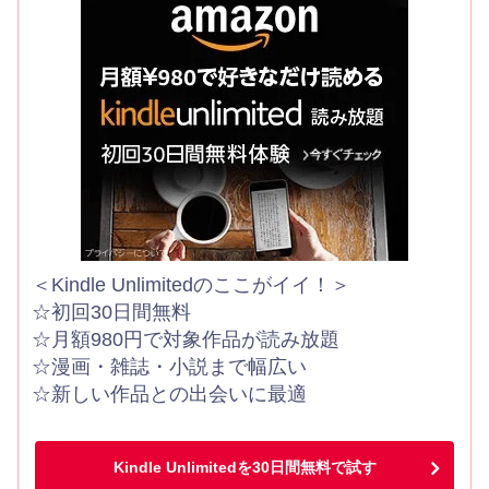
＜Kindle Unlimitedのここがイイ！＞
☆初回30日間無料
☆月額980円で対象作品が読み放題
☆漫画・雑誌・小説まで幅広い
☆新しい作品との出会いに最適
Kindle Unlimitedを30日間無料で試す