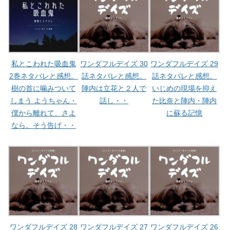
私とこわれた吸血鬼
ワンダフルデイズ 30
ワンダフルデイズ 29
2巻ネタバレと感想。
話ネタバレと感想。
話ネタバレと感想。
樹の首に噛みついて
陣内は立花と２人で
いじめの現場を抑え
しまう ようちゃん・
話し・・
た比奈と陣内・陣内
僕から離れて、さよ
に蘇る記憶
なら。そう告げ・・
ワンダフルデイズ 28
ワンダフルデイズ 27
ワンダフルデイズ 26