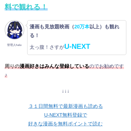
料で観れる！
漫画も見放題映画（
20万本
以上）も観れ
る！
U-NEXT
管理人halu
太っ腹！さすが
周りの
漫画好きはみんな登録している
のでお勧めです
♪
↓↓↓
３１日間無料で最新漫画も読める
U-NEXT無料登録で
好きな漫画を無料ポイントで読む