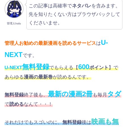
この記事は高確率で
ネタバレ
を含みます。
先を知りたくない方はブラウザバックして
くださいませ。
管理人halu
U-
管理人お勧めの最新漫画を読めるサービス
は
NEXT
です。
無料登録
600
U-NEXT
でもらえる【
ポイント
】で
あらゆる
漫画の最新巻
が読めるんです。
最新の漫画2冊
タダ
無料登録
終了後も、
も毎月
で
読める
なんて・・！
映画も無
それだけでもスゴいのに、
無料登録
後は