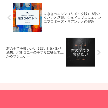
左ききのエレン（リメイク版） 8巻ネ
タバレと感想。ジェイコブスはエレン
にプロポーズ・岸アンナとの邂逅
君の全てを奪いたい 28話 ネタバレと
感想。バルコニーの手すりに裸足で上
がるプシュケー