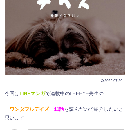
2026.07.26
今回は
LINEマンガ
で連載中のLEEHYE先生の
「
ワンダフルデイズ
」
11
話
を読んだので紹介したいと
思います。