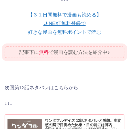
【３１日間無料で漫画も読める】
U-NEXT無料登録で
好きな漫画を無料ポイントで読む
記事下に
無料
で漫画を読む方法を紹介中♪
次回第12話ネタバレはこちらから
↓↓↓
ワンダフルデイズ 12話ネタバレと感想。生徒
悠の隣で目覚めた比奈・目の前には陣内
今回はLINEマンガで連載中のLEEHYE先生の 「ワン