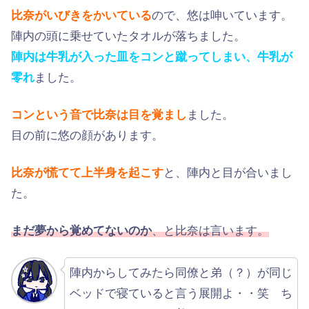
比奈がいびきをかいている
ので、悠は呻いています。
陣内の頭に乗せていたタオルが落ちました。
陣内は牛乳が入った皿をコンと蹴ってしまい、牛乳が
零れ
ました。
コンという音で比奈は目を覚まし
ました。
目の前に悠の顔があります。
比奈が慌てて上半身を起こす
と、陣内と目が合いまし
た。
まだ夢から覚めてないのか
、と比奈は言います。
陣内からしてみたら同僚と弟（？）が同じ
ベッドで寝ていると言う展開よ・・笑 ち