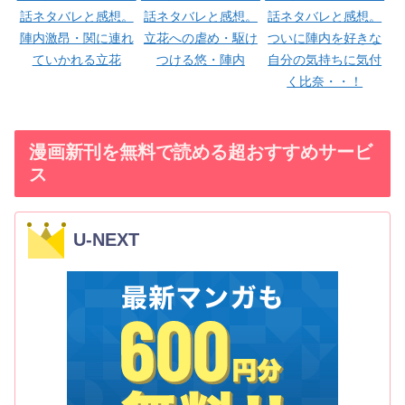
話ネタバレと感想。
話ネタバレと感想。
話ネタバレと感想。
陣内激昂・関に連れ
立花への虐め・駆け
ついに陣内を好きな
ていかれる立花
つける悠・陣内
自分の気持ちに気付
く比奈・・！
漫画新刊を無料で読める超おすすめサービ
ス
U-NEXT