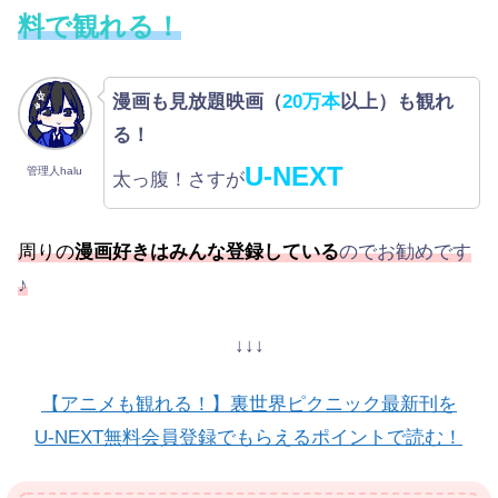
料で観れる！
漫画も見放題映画（
20万本
以上）も観れ
る！
U-NEXT
管理人halu
太っ腹！さすが
周りの
漫画好きはみんな登録している
のでお勧めです
♪
↓↓↓
【アニメも観れる！】裏世界ピクニック最新刊を
U-NEXT無料会員登録でもらえるポイントで読む！