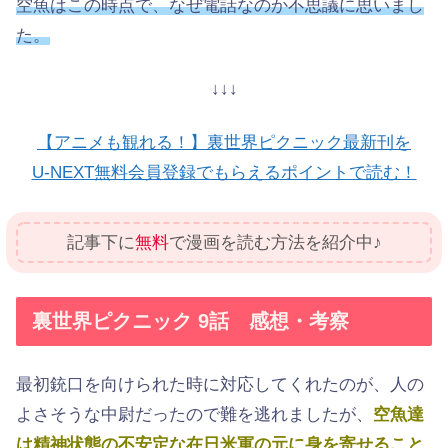
空魚はこの時点で、なぜ電話なのか不思議に思いまし
た。
↓↓↓
【アニメも観れる！】裏世界ピクニック最新刊を
U-NEXT無料会員登録でもらえるポイントで読む！
記事下に
無料
で漫画を読む方法を紹介中♪
裏世界ピクニック 9話 感想・考察
最初銃口を向けられた時に対応してくれたのが、人の
よさそうな中尉だったので難を逃れましたが、
空魚達
は精神状態の不安定な在日米軍の元に身を寄せること