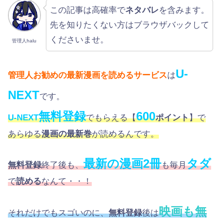
この記事は高確率で
ネタバレ
を含みます。
先を知りたくない方はブラウザバックして
くださいませ。
管理人halu
U-
管理人お勧めの最新漫画を読めるサービス
は
NEXT
です。
無料登録
600
U-NEXT
でもらえる【
ポイント
】で
あらゆる
漫画の最新巻
が読めるんです。
最新の漫画2冊
タダ
無料登録
終了後も、
も毎月
で
読める
なんて・・！
映画も無
それだけでもスゴいのに、
無料登録
後は