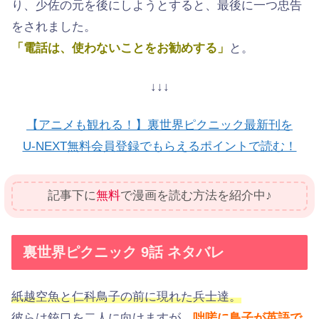
り、少佐の元を後にしようとすると、最後に一つ忠告
をされました。
「電話は、使わないことをお勧めする」
と。
↓↓↓
【アニメも観れる！】裏世界ピクニック最新刊を
U-NEXT無料会員登録でもらえるポイントで読む！
記事下に
無料
で漫画を読む方法を紹介中♪
裏世界ピクニック 9話 ネタバレ
紙越空魚と仁科鳥子の前に現れた兵士達。
彼らは銃口を二人に向けますが、
咄嗟に鳥子が英語で