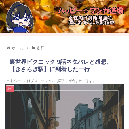
ホーム
あ行
裏世界ピクニック 9話ネタバレと感想。
【きさらぎ駅】に到着した一行
※本ページにはプロモーション（広告）が含まれてます。
あ行