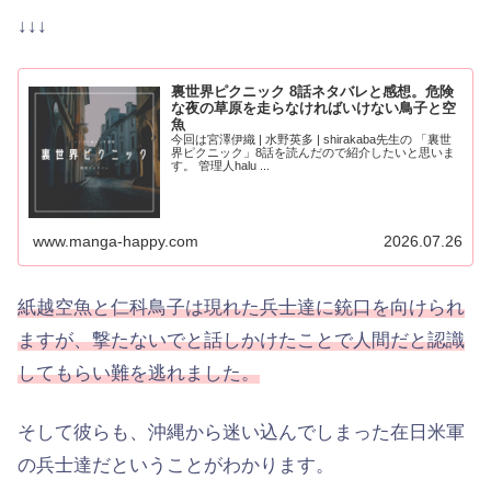
↓↓↓
裏世界ピクニック 8話ネタバレと感想。危険
な夜の草原を走らなければいけない鳥子と空
魚
今回は宮澤伊織 | 水野英多 | shirakaba先生の 「裏世
界ピクニック」8話を読んだので紹介したいと思いま
す。 管理人halu ...
www.manga-happy.com
2026.07.26
紙越空魚と仁科鳥子は現れた兵士達に銃口を向けられ
ますが、撃たないでと話しかけたことで人間だと認識
してもらい難を逃れました。
そして彼らも、沖縄から迷い込んでしまった在日米軍
の兵士達だということがわかります。