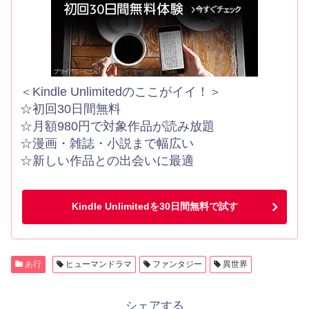
＜Kindle Unlimitedのここがイイ！＞
☆初回30日間無料
☆月額980円で対象作品が読み放題
☆漫画・雑誌・小説まで幅広い
☆新しい作品との出会いに最適
Kindle Unlimitedを30日間無料で試す
あ行
ヒューマンドラマ
ファンタジー
異世界
シェアする