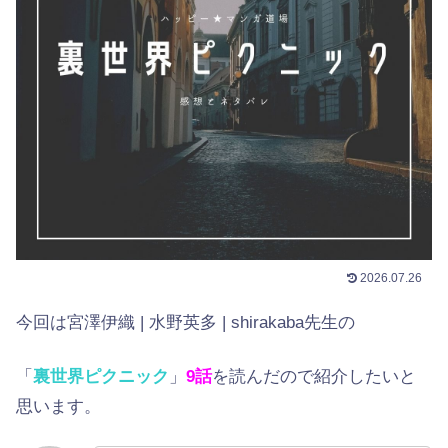
2026.07.26
今回は宮澤伊織 | 水野英多 | shirakaba先生の
「
裏世界ピクニック
」
9話
を読んだので紹介したいと
思います。