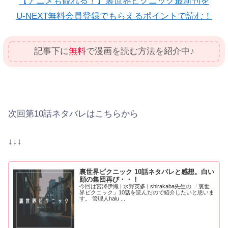
【アニメも観れる！】裏世界ピクニック最新刊を
U-NEXT無料会員登録でもらえるポイントで読む！
記事下に
無料
で漫画を読む方法を紹介中♪
次回第10話ネタバレはこちらから
↓↓↓
裏世界ピクニック 10話ネタバレと感想。白い
顔の集団再び・・！
今回は宮澤伊織 | 水野英多 | shirakaba先生の 「裏世
界ピクニック」10話を読んだので紹介したいと思いま
す。 管理人halu ...