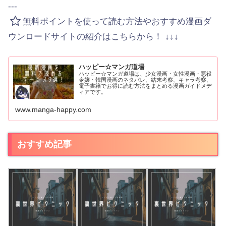
---
無料ポイントを使って読む方法やおすすめ漫画ダ
ウンロードサイトの紹介はこちらから！ ↓↓↓
ハッピー☆マンガ道場
ハッピー☆マンガ道場は、少女漫画・女性漫画・悪役
令嬢・韓国漫画のネタバレ、結末考察、キャラ考察、
電子書籍でお得に読む方法をまとめる漫画ガイドメデ
ィアです。
www.manga-happy.com
おすすめ記事