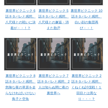
裏世界ピクニック 6
裏世界ピクニック 5
裏世界ピクニック 10
話ネタバレと感想。
話ネタバレと感想。
話ネタバレと感想。
八尺様との戦いに決
八尺様との邂逅・消
白い顔の集団再
着が・・！？
えた肋戸
び・・！
裏世界ピクニック 8
裏世界ピクニック 7
裏世界ピクニック 2
話ネタバレと感想。
話ネタバレと感想。2
話ネタバレと感想。
危険な夜の草原を走
人は知らぬ間に夜の
くねくね討伐戦！１
らなければいけない
裏世界へ
回目とは異な
鳥子と空魚
り・・・？