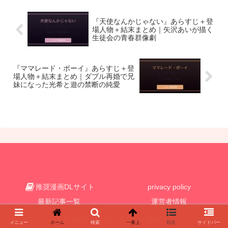
『天使なんかじゃない』あらすじ＋登
場人物＋結末まとめ｜矢沢あいが描く
生徒会の青春群像劇
『ママレード・ボーイ』あらすじ＋登
場人物＋結末まとめ｜ダブル再婚で兄
妹になった光希と遊の禁断の純愛
推奨漫画DLサイト
privacy policy
最新記事一覧
運営者情報
© 2018 ハッピー☆マンガ道場.
メニュー
ホーム
検索
一番上
目次
サイドバー