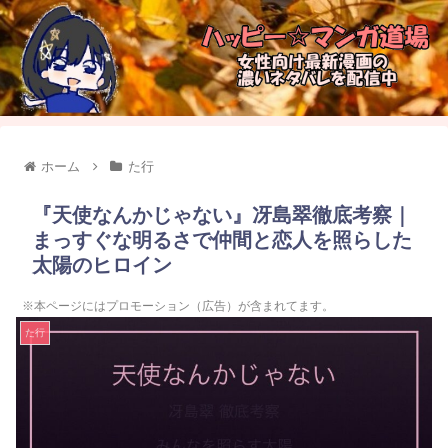
ホーム
た行
『天使なんかじゃない』冴島翠徹底考察｜
まっすぐな明るさで仲間と恋人を照らした
太陽のヒロイン
※本ページにはプロモーション（広告）が含まれてます。
た行