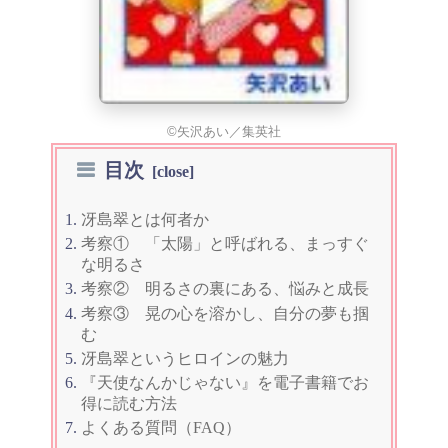
©矢沢あい／集英社
目次
冴島翠とは何者か
考察① 「太陽」と呼ばれる、まっすぐ
な明るさ
考察② 明るさの裏にある、悩みと成長
考察③ 晃の心を溶かし、自分の夢も掴
む
冴島翠というヒロインの魅力
『天使なんかじゃない』を電子書籍でお
得に読む方法
よくある質問（FAQ）