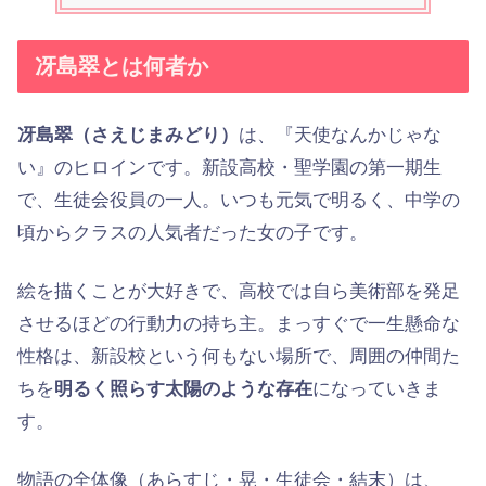
冴島翠とは何者か
冴島翠（さえじまみどり）
は、『天使なんかじゃな
い』のヒロインです。新設高校・聖学園の第一期生
で、生徒会役員の一人。いつも元気で明るく、中学の
頃からクラスの人気者だった女の子です。
絵を描くことが大好きで、高校では自ら美術部を発足
させるほどの行動力の持ち主。まっすぐで一生懸命な
性格は、新設校という何もない場所で、周囲の仲間た
ちを
明るく照らす太陽のような存在
になっていきま
す。
物語の全体像（あらすじ・晃・生徒会・結末）は、