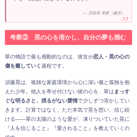
— 冴島翠 考察（趣意）
考察③ 晃の心を溶かし、自分の夢も掴む
翠の物語で最も感動的なのは、彼女が
恋人・晃の心の
傷を癒していく
過程です。
須藤晃は、複雑な家庭環境から心に深い傷と孤独を抱
えた少年。他人を寄せ付けない彼の心を、翠は
まっす
ぐな明るさと、揺るがない愛情
で少しずつ溶かしてい
きます。計算ではなく、ただ本気で晃を想い、信じ続
ける——翠の太陽のような愛が、凍りついていた晃に
『人を信じること』『愛されること』を教えていくの