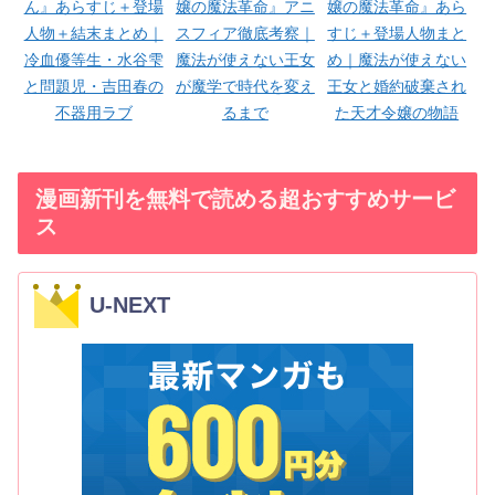
ん』あらすじ＋登場
嬢の魔法革命』アニ
嬢の魔法革命』あら
人物＋結末まとめ｜
スフィア徹底考察｜
すじ＋登場人物まと
冷血優等生・水谷雫
魔法が使えない王女
め｜魔法が使えない
と問題児・吉田春の
が魔学で時代を変え
王女と婚約破棄され
不器用ラブ
るまで
た天才令嬢の物語
漫画新刊を無料で読める超おすすめサービ
ス
U-NEXT