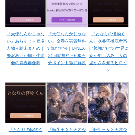
『天使なんかじゃな
『天使なんかじゃな
『となりの怪物く
い』あらすじ＋登場
い』全巻を実質無料
ん』水谷雫徹底考察
人物＋結末まとめ｜
で読む方法｜U-NEXT
｜“勉強だけ”の世界に
矢沢あいが描く生徒
31日間無料＋600円
春が射し込み、人の
会の青春群像劇
分ポイント徹底解説
温かさを知るヒロイ
ン
『となりの怪物く
『転生王女と天才令
『転生王女と天才令