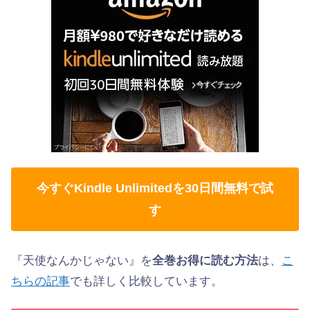
今すぐKindle Unlimitedを30日間無料で試
す
『天使なんかじゃない』を
全巻お得に読む方法
は、
こ
ちらの記事
でも詳しく比較しています。