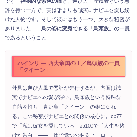
です。
神秘的な紫色の瞳
と、遊び人・浮気者という悪
評を持つ一方で、実は誰よりも誠実にナビエを愛し続
けた人物です。そして彼にはもう一つ、大きな秘密が
ありました——
鳥の姿に変身できる「鳥頭族」の一員
であるということ。
ハインリ — 西大帝国の王／鳥頭族の一員
「クイーン」
外見は遊び人風で悪評が先行するが、内面は誠
実でナビエへの愛が深い。鳥頭族という特殊な
血筋を持ち、青い鳥「クイーン」の姿になれ
る。この秘密がナビエとの関係の核心に。ep77
で「私は彼女を愛している」ep100で「人生を賭
けた告白」——一途で覚悟のあるヒーロー。