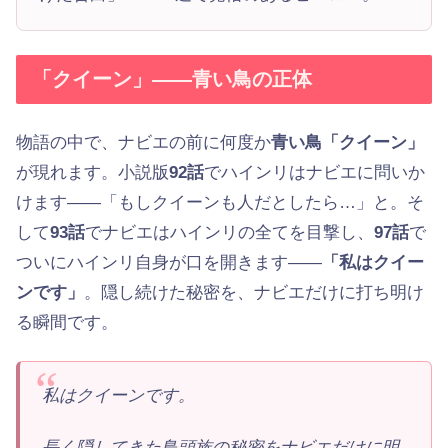
「クイーン」——青い鳥の正体
物語の中で、ナビエの前に何度か
青い鳥「クイーン」
が現れます。小説版
92話
でハインリはナビエに問いか
けます——「もしクイーンも人だとしたら…」と。そ
して
93話
でナビエはハインリの全てを目撃し、
97話
で
ついにハインリ自身が口を開きます——
「私はクイー
ンです」
。隠し続けた秘密を、ナビエだけに打ち明け
る瞬間です。
私はクイーンです。
長く隠してきた鳥頭族の秘密をナビエだけに明