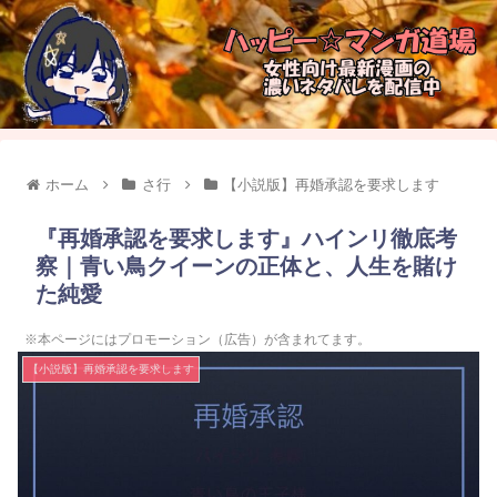
ホーム
さ行
【小説版】再婚承認を要求します
『再婚承認を要求します』ハインリ徹底考
察｜青い鳥クイーンの正体と、人生を賭け
た純愛
※本ページにはプロモーション（広告）が含まれてます。
【小説版】再婚承認を要求します