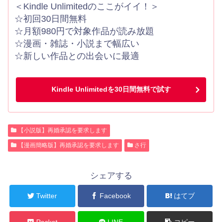
＜Kindle Unlimitedのここがイイ！＞
☆初回30日間無料
☆月額980円で対象作品が読み放題
☆漫画・雑誌・小説まで幅広い
☆新しい作品との出会いに最適
Kindle Unlimitedを30日間無料で試す
【小説版】再婚承認を要求します
【漫画簡略版】再婚承認を要求します
さ行
シェアする
Twitter
Facebook
はてブ
Pocket
LINE
コピー