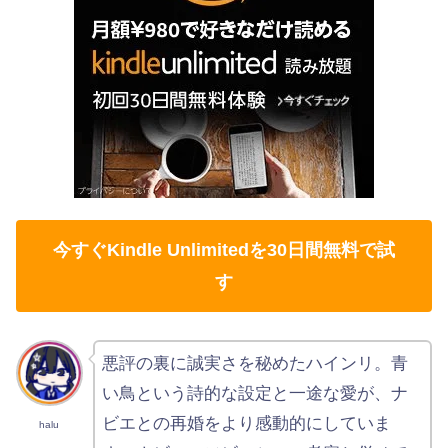
今すぐKindle Unlimitedを30日間無料で試
す
悪評の裏に誠実さを秘めたハインリ。青
い鳥という詩的な設定と一途な愛が、ナ
ビエとの再婚をより感動的にしていま
halu