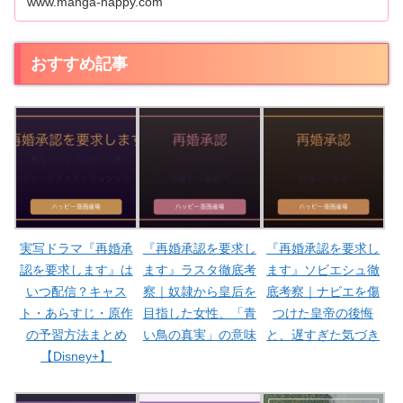
www.manga-happy.com
おすすめ記事
実写ドラマ『再婚承
『再婚承認を要求し
『再婚承認を要求し
認を要求します』は
ます』ラスタ徹底考
ます』ソビエシュ徹
いつ配信？キャス
察｜奴隷から皇后を
底考察｜ナビエを傷
ト・あらすじ・原作
目指した女性、「青
つけた皇帝の後悔
の予習方法まとめ
い鳥の真実」の意味
と、遅すぎた気づき
【Disney+】