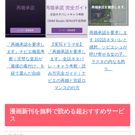
再婚承認を要求しま
す 102話ネタバレと
『再婚承認を要求し
【実写ドラマ化】
感想。ソビエシュが
ます』ナビエ徹底考
『再婚承認を要求し
呼び寄せる女の子。
察｜完璧な皇后が
ます』全話ネタバ
ラスタの内なる怒
「最後の着付け」を
レ・キャラ考察・読
り。
経て選んだ自由
み方完全ガイド｜ナ
ビエの再婚と宮廷ロ
マンスの行方
漫画新刊を無料で読める超おすすめサービ
ス