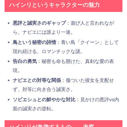
ハインリというキャラクターの魅力
悪評と誠実さのギャップ
：遊び人と言われなが
ら、ナビエには誰より一途。
鳥という秘密の詩情
：青い鳥「クイーン」として
現れ続ける、ロマンチックな謎。
告白の勇気
：秘密も命も懸けた、真剣な愛の表
現。
ナビエとの対等な関係
：傷ついた彼女を支配せ
ず、対等に向き合う誠実さ。
ソビエシュとの鮮やかな対比
：見かけの悪評vs内
面の誠実さの逆転。
ハインリが象徴するもの——考察