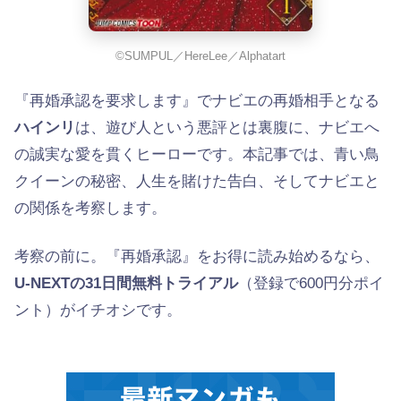
©SUMPUL／HereLee／Alphatart
『再婚承認を要求します』でナビエの再婚相手となる
ハインリ
は、遊び人という悪評とは裏腹に、ナビエへ
の誠実な愛を貫くヒーローです。本記事では、青い鳥
クイーンの秘密、人生を賭けた告白、そしてナビエと
の関係を考察します。
考察の前に。『再婚承認』をお得に読み始めるなら、
U-NEXTの31日間無料トライアル
（登録で600円分ポイ
ント）がイチオシです。