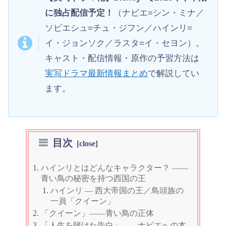
に独占配信予定！
（ナビエ=シン・ミナ／
ソビエシュ=チュ・ジフン／ハインリ=
イ・ジョンソク／ラスタ=イ・セヨン）。
キャスト・配信情報・原作の予習方法は
実写ドラマ最新情報まとめ
で解説してい
ます。
目次
ハインリとはどんなキャラクター？ ——
青い鳥の秘密を持つ西国の王
ハインリ — 西大帝国の王／鳥頭族の
一員「クイーン」
「クイーン」——青い鳥の正体
「人生を賭けた告白」——ナビエへの本