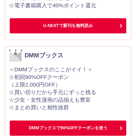
☆電子書籍購入で40%ポイント還元
U-NEXTで新刊を無料読み
DMMブックス
＜DMMブックスのここがイイ！＞
☆初回90%OFFクーポン
（上限2,000円OFF）
☆買い切りだから手元にずっと残る
☆少女・女性漫画の品揃えも豊富
☆まとめ買いと相性抜群
DMMブックスで90%OFFクーポンを使う