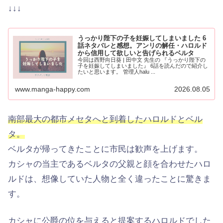
↓↓↓
うっかり陛下の子を妊娠してしまいました 6
話ネタバレと感想。アンリの解任・ハロルド
から信用して欲しいと告げられるベルタ
今回は西野向日葵 | 田中文 先生の 『うっかり陛下の
子を妊娠してしまいました』 6話を読んだので紹介し
たいと思います。 管理人halu ...
www.manga-happy.com
2026.08.05
南部最大の都市メセタへと到着したハロルドとベル
タ。
ベルタが帰ってきたことに市民は歓声を上げます。
カシャの当主であるベルタの父親と顔を合わせたハロ
ルドは、想像していた人物と全く違ったことに驚きま
す。
カシャに公爵の位を与えると提案するハロルドでした