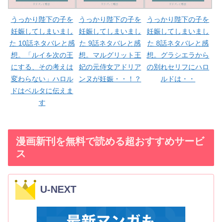
うっかり陛下の子を
うっかり陛下の子を
うっかり陛下の子を
妊娠してしまいまし
妊娠してしまいまし
妊娠してしまいまし
た 10話ネタバレと感
た 9話ネタバレと感
た 8話ネタバレと感
想。「ルイを次の王
想。マルグリット王
想。グラシエラから
にする、その考えは
妃の元侍女アドリア
の別れセリフにハロ
変わらない」ハロル
ンヌが妊娠・・！？
ルドは・・
ドはベルタに伝えま
す
漫画新刊を無料で読める超おすすめサービ
ス
U-NEXT