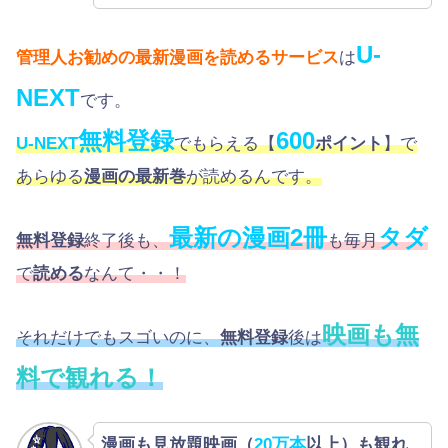
U-
管理人お勧めの最新漫画を読めるサービス
は
NEXT
です。
無料登録
600
U-NEXT
でもらえる【
ポイント
】で
あらゆる
漫画の最新巻
が読めるんです。
最新の漫画2冊
タダ
無料登録
終了後も、
も毎月
で
読める
なんて・・！
映画も無
それだけでもスゴいのに、
無料登録
後は
料で観れる！
漫画も見放題映画（
20万本
以上）も観れ