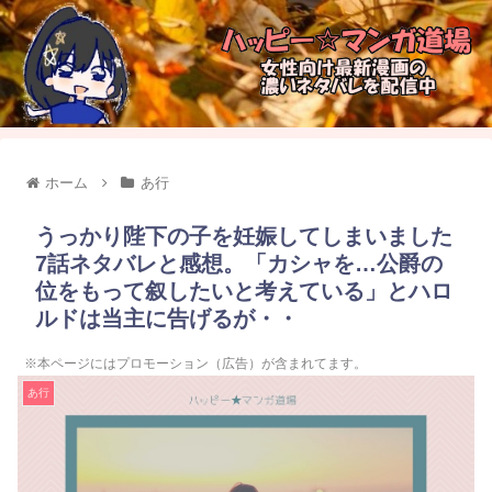
ホーム
あ行
うっかり陛下の子を妊娠してしまいました
7話ネタバレと感想。「カシャを…公爵の
位をもって叙したいと考えている」とハロ
ルドは当主に告げるが・・
※本ページにはプロモーション（広告）が含まれてます。
あ行