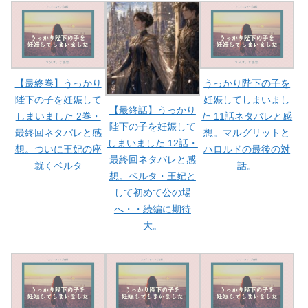
【最終巻】うっかり
うっかり陛下の子を
陛下の子を妊娠して
妊娠してしまいまし
【最終話】うっかり
しまいました 2巻・
た 11話ネタバレと感
陛下の子を妊娠して
最終回ネタバレと感
想。マルグリットと
しまいました 12話・
想。ついに王妃の座
ハロルドの最後の対
最終回ネタバレと感
就くベルタ
話。
想。ベルタ・王妃と
して初めて公の場
へ・・続編に期待
大。