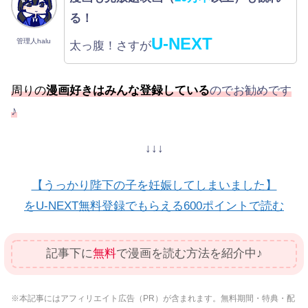
る！
U-NEXT
管理人halu
太っ腹！さすが
周りの
漫画好きはみんな登録している
のでお勧めです
♪
↓↓↓
【うっかり陛下の子を妊娠してしまいました】
をU-NEXT無料登録でもらえる600ポイントで読む
記事下に
無料
で漫画を読む方法を紹介中♪
※本記事にはアフィリエイト広告（PR）が含まれます。無料期間・特典・配