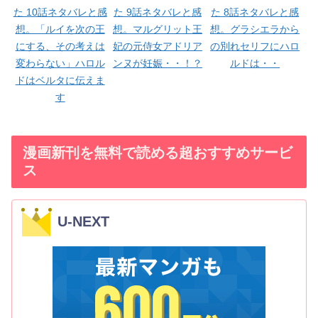
た 10話ネタバレと感
た 9話ネタバレと感
た 8話ネタバレと感
想。「ルイを次の王
想。マルグリット王
想。グラシエラから
にする、その考えは
妃の元侍女アドリア
の別れセリフにハロ
変わらない」ハロル
ンヌが妊娠・・！？
ルドは・・
ドはベルタに伝えま
す
漫画新刊を無料で読める超おすすめサービ
ス
U-NEXT