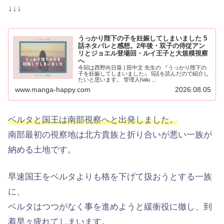
↓↓↓
うっかり陛下の子を妊娠してしまいました 5
話ネタバレと感想。2年後・双子の侍従アン
リとジョエル登場回・ルイ王子と大規模視察
へ
今回は西野向日葵 | 田中文 先生の 『うっかり陛下の
子を妊娠してしまいました』 5話を読んだので紹介し
たいと思います。 管理人halu ...
www.manga-happy.com
2026.08.05
ベルタと国王は南部視察へと出発しました。
南部最初の視察地は北方貴族と折り合いが悪い一族が
納める土地です。
早速国王をベルタよりも格を下げて扱おうとする一族
に、
ベルタはつつがなく事を進めようと緩衝役に徹し、到
着早々疲れてしまいます。