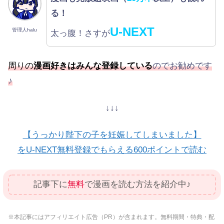
る！
U-NEXT
管理人halu
太っ腹！さすが
周りの
漫画好きはみんな登録している
のでお勧めです
♪
↓↓↓
【うっかり陛下の子を妊娠してしまいました】
をU-NEXT無料登録でもらえる600ポイントで読む
記事下に
無料
で漫画を読む方法を紹介中♪
※本記事にはアフィリエイト広告（PR）が含まれます。無料期間・特典・配