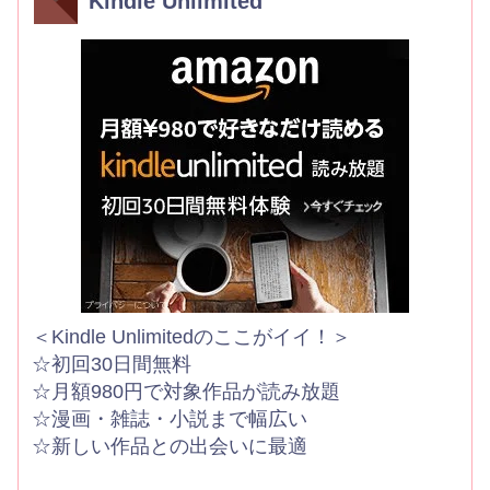
Kindle Unlimited
＜Kindle Unlimitedのここがイイ！＞
☆初回30日間無料
☆月額980円で対象作品が読み放題
☆漫画・雑誌・小説まで幅広い
☆新しい作品との出会いに最適