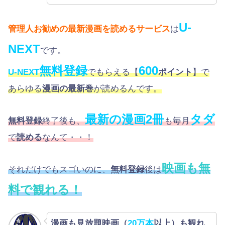
U-
管理人お勧めの最新漫画を読めるサービス
は
NEXT
です。
無料登録
600
U-NEXT
でもらえる【
ポイント
】で
あらゆる
漫画の最新巻
が読めるんです。
最新の漫画2冊
タダ
無料登録
終了後も、
も毎月
で
読める
なんて・・！
映画も無
それだけでもスゴいのに、
無料登録
後は
料で観れる！
漫画も見放題映画（
20万本
以上）も観れ