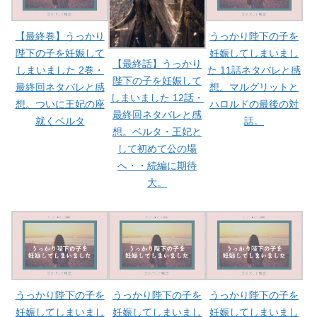
【最終巻】うっかり
うっかり陛下の子を
陛下の子を妊娠して
妊娠してしまいまし
【最終話】うっかり
しまいました 2巻・
た 11話ネタバレと感
陛下の子を妊娠して
最終回ネタバレと感
想。マルグリットと
しまいました 12話・
想。ついに王妃の座
ハロルドの最後の対
最終回ネタバレと感
就くベルタ
話。
想。ベルタ・王妃と
して初めて公の場
へ・・続編に期待
大。
うっかり陛下の子を
うっかり陛下の子を
うっかり陛下の子を
妊娠してしまいまし
妊娠してしまいまし
妊娠してしまいまし