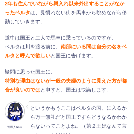
2年も住んでいながら輿入れ以来外出することがなか
ったベルタ
は、見慣れない街を馬車から眺めながら移
動していきます。
道中は国王と二人で馬車に乗っているのですが、
ベルタは川を渡る前に、
南部にいる間は自分の名をベ
ルタと呼んで欲しい
と国王に告げます。
疑問に思った国王に、
特別な理由はないが一般の夫婦のように見えた方が都
合が良いのでは
と申すと、国王は快諾します。
というかもうここはベルタの国、に入るか
ら万一無礼だと国王ですらどうなるかわか
らないってことよね。（第２王妃なんて言
管理人halu