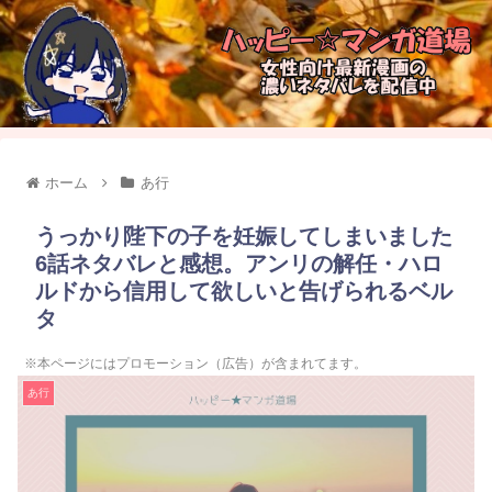
ホーム
あ行
うっかり陛下の子を妊娠してしまいました
6話ネタバレと感想。アンリの解任・ハロ
ルドから信用して欲しいと告げられるベル
タ
※本ページにはプロモーション（広告）が含まれてます。
あ行