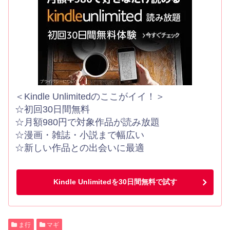
＜Kindle Unlimitedのここがイイ！＞
☆初回30日間無料
☆月額980円で対象作品が読み放題
☆漫画・雑誌・小説まで幅広い
☆新しい作品との出会いに最適
Kindle Unlimitedを30日間無料で試す
ま行
マギ