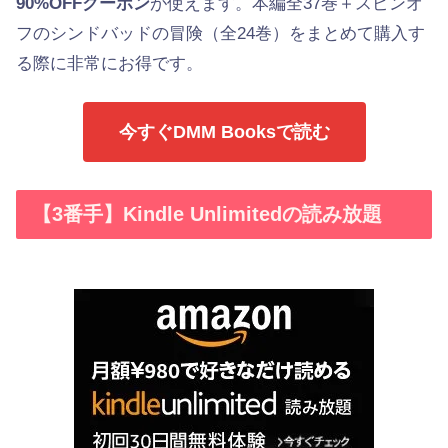
90%OFFクーポン
が使えます。本編全37巻＋スピンオ
フのシンドバッドの冒険（全24巻）をまとめて購入す
る際に非常にお得です。
今すぐDMM Booksで読む
【3番手】Kindle Unlimitedの読み放題