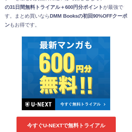
の31日間無料トライアル＋600円分ポイント
が最強で
す。まとめ買いなら
DMM Booksの初回90%OFFクーポ
ン
もお得です。
今すぐU-NEXTで無料トライアル