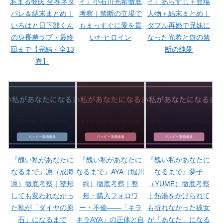
あまる彼氏 全巻ネタ
イ』小石川光希徹底
イ』あらすじ＋登場
バレ＆結末まとめ｜
考察｜禁断の立場で
人物＋結末まとめ｜
いろはと日下部くん
もまっすぐに愛を貫
ダブル再婚で兄妹に
の身長差ラブ・最終
いたヒロイン
なった光希と遊の禁
回まで【完結・全13
断の純愛
巻】
『醜い私があなたに
『醜い私があなたに
『醜い私があなたに
なるまで』凛（成海
なるまで』AYA（堀川
なるまで』夢子
凛）徹底考察｜整形
絢）徹底考察｜整
（YUME）徹底考察
しても変われなかっ
形・購入フォロワ
｜熱湯をかけられて
た私が「ダイヤの原
ー・不倫——「キラ
も折れなかった彼女
石」になるまで
キラAYA」の正体と自
が「あなた」になる