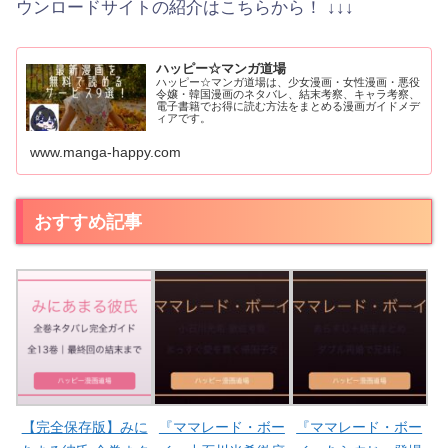
ウンロードサイトの紹介はこちらから！ ↓↓↓
ハッピー☆マンガ道場
ハッピー☆マンガ道場は、少女漫画・女性漫画・悪役
令嬢・韓国漫画のネタバレ、結末考察、キャラ考察、
電子書籍でお得に読む方法をまとめる漫画ガイドメデ
ィアです。
www.manga-happy.com
おすすめ記事
【完全保存版】みに
『ママレード・ボー
『ママレード・ボー