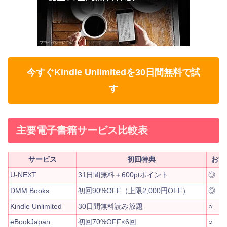
今すぐKindle Unlimitedを30日間無料で試
す
主要電子書籍サービス比較表
サービス
初回特典
おす
U-NEXT
31日間無料＋600ptポイント
◎
DMM Books
初回90%OFF（上限2,000円OFF）
◎
Kindle Unlimited
30日間無料読み放題
○
eBookJapan
初回70%OFF×6回
○