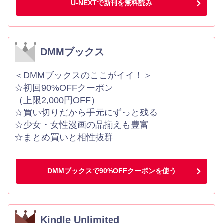
U-NEXTで新刊を無料読み
DMMブックス
＜DMMブックスのここがイイ！＞
☆初回90%OFFクーポン
（上限2,000円OFF）
☆買い切りだから手元にずっと残る
☆少女・女性漫画の品揃えも豊富
☆まとめ買いと相性抜群
DMMブックスで90%OFFクーポンを使う
Kindle Unlimited