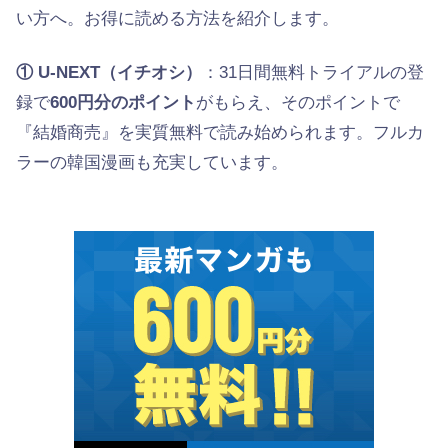
い方へ。お得に読める方法を紹介します。
① U-NEXT（イチオシ）
：31日間無料トライアルの登
録で
600円分のポイント
がもらえ、そのポイントで
『結婚商売』を実質無料で読み始められます。フルカ
ラーの韓国漫画も充実しています。