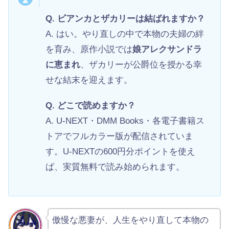
Q. ビアンカとザカリーは結ばれますか？
A. はい。やり直しの中で本物の夫婦の絆
を育み、原作小説では
娘アレクサンドラ
に恵まれ
、ザカリーが公爵位を授かる幸
せな結末を迎えます。
Q. どこで読めますか？
A. U-NEXT・DMM Books・各電子書籍ス
トアでフルカラー版が配信されていま
す。U-NEXTの600円分ポイントを使え
ば、実質無料で読み始められます。
傲慢な悪妻が、人生をやり直して本物の