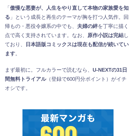
「
傲慢な悪妻が、人生をやり直して本物の家族愛を知
る
」という成長と再生のテーマが胸を打つ人気作。回
帰もの・悪役令嬢系の中でも、
夫婦の絆
を丁寧に描く
点で高く支持されています。なお、
原作小説は完結
し
ており、
日本語版コミックスは現在も配信が続いてい
ます
。
まず最初に。フルカラーで読むなら、
U-NEXTの31日
間無料トライアル
（登録で600円分ポイント）がイチ
オシです。