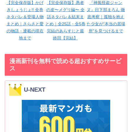
【完全保存版】かげ
【完全保存版】愚者
『神風怪盗ジャン
きしょうじょ!! 全巻
の皮〜メグリ編〜 全
ヌ』日下部まろん 徹
ネタバレ＆登場人物
話ネタバレ＆結末ま
底考察｜孤独を抱え
まとめ｜さらさと愛
とめ｜全25話・全5巻
た少女が“本当の居場
の物語・連載の現在
完結のあらすじと最
所”を見つけるまで
地まで
終回【完結】
漫画新刊を無料で読める超おすすめサービ
ス
U-NEXT