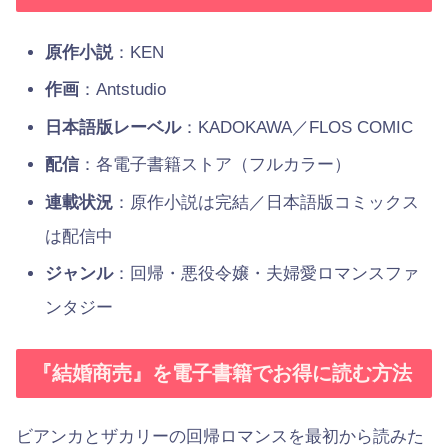
原作小説
：KEN
作画
：Antstudio
日本語版レーベル
：KADOKAWA／FLOS COMIC
配信
：各電子書籍ストア（フルカラー）
連載状況
：原作小説は完結／日本語版コミックス
は配信中
ジャンル
：回帰・悪役令嬢・夫婦愛ロマンスファ
ンタジー
『結婚商売』を電子書籍でお得に読む方法
ビアンカとザカリーの回帰ロマンスを最初から読みた