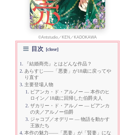
©Antstudio／KEN／KADOKAWA
目次
『結婚商売』とはどんな作品？
あらすじ——「悪妻」が18歳に戻ってや
り直す
主要登場人物
ビアンカ・ド・アルノー — 本作のヒ
ロイン／18歳に回帰した伯爵夫人
ザカリー・ド・アルノー — ビアンカ
の夫／アルノー伯爵
ジャコブ／オデリー — 物語を動かす
王族たち
本作の魅力——「悪妻」が「賢妻」にな