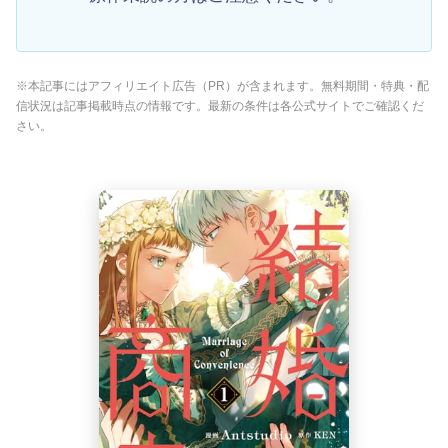
※本記事にはアフィリエイト広告（PR）が含まれます。無料期間・特典・配
信状況は記事掲載時点の情報です。最新の条件は各公式サイトでご確認くだ
さい。