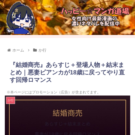
ホーム
か行
『結婚商売』あらすじ＋登場人物＋結末ま
とめ｜悪妻ビアンカが18歳に戻ってやり直
す回帰ロマンス
※本ページにはプロモーション（広告）が含まれてます。
か行