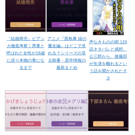
『結婚商売』ビアン
アニメ『黒執事 緑の
声なきものの唄 120
カ徹底考察｜悪妻と
魔女編』はどこで見
話ネタバレと感想。
呼ばれた女性が18歳
れる？シリーズの見
公三郎から、後藤田
に戻り本物の妻にな
る順番・原作情報の
が矢津を離れるとい
るまで
最新まとめ
う話を聞かされたチ
ヌ