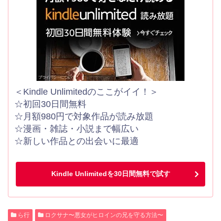
＜Kindle Unlimitedのここがイイ！＞
☆初回30日間無料
☆月額980円で対象作品が読み放題
☆漫画・雑誌・小説まで幅広い
☆新しい作品との出会いに最適
Kindle Unlimitedを30日間無料で試す
ら行
ロクサナ〜悪女がヒロインの兄を守る方法〜