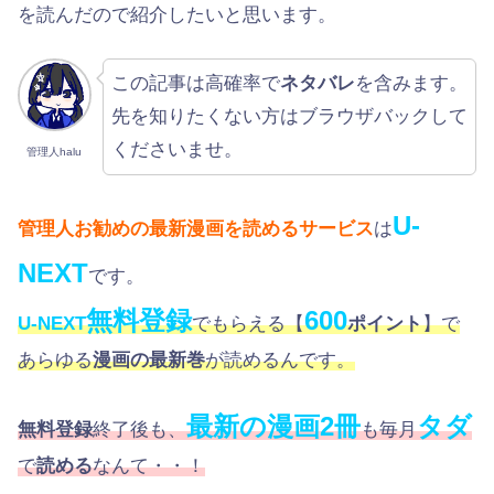
を読んだので紹介したいと思います。
この記事は高確率で
ネタバレ
を含みます。
先を知りたくない方はブラウザバックして
くださいませ。
管理人halu
U-
管理人お勧めの最新漫画を読めるサービス
は
NEXT
です。
無料登録
600
U-NEXT
でもらえる【
ポイント
】で
あらゆる
漫画の最新巻
が読めるんです。
最新の漫画2冊
タダ
無料登録
終了後も、
も毎月
で
読める
なんて・・！