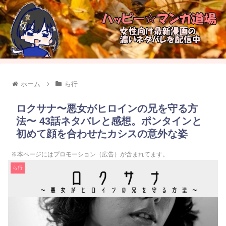
ホーム
ら行
ロクサナ〜悪女がヒロインの兄を守る方
法〜 43話ネタバレと感想。ポンタインと
初めて顔を合わせたカシスの意外な姿
※本ページにはプロモーション（広告）が含まれてます。
ら行