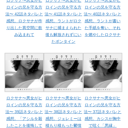
ロクサナ〜悪女がヒ
ロクサナ〜悪女がヒ
ロクサナ〜悪女がヒ
ロインの兄を守る方
ロインの兄を守る方
ロインの兄を守る方
法〜 42話ネタバレと
法〜 41話ネタバレと
法〜 40話ネタバレと
感想。ロクサナが作
感想。ラントがロク
感想。ラントが書い
り出した異空間に飲
サナに捕まえられた
た手紙を奪い、それ
み込まれて
後も解放されずにい
を燃やしたロクサナ
たポンタイン
ロクサナ〜悪女がヒ
ロクサナ〜悪女がヒ
ロクサナ〜悪女がヒ
ロインの兄を守る方
ロインの兄を守る方
ロインの兄を守る方
法〜 39話ネタバレと
法〜 38話ネタバレと
法〜 37話ネタバレと
感想。「アシルを殺
感想。ジェレミーは
感想。カシスが胸中
したことを後悔して
積もり積もった鬱憤
で呟く「悪縁」