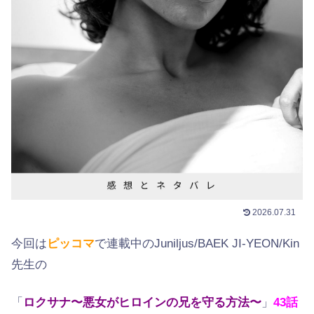
2026.07.31
今回は
ピッコマ
で連載中のJuniljus/BAEK JI-YEON/Kin
先生の
「
ロクサナ〜悪女がヒロインの兄を守る方法〜
」
43話