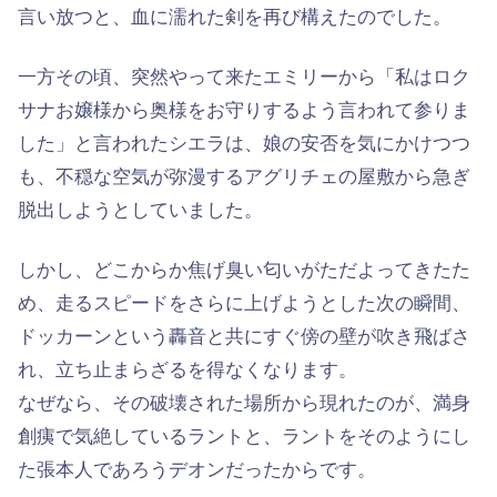
言い放つと、血に濡れた剣を再び構えたのでした。
一方その頃、突然やって来たエミリーから「私はロク
サナお嬢様から奥様をお守りするよう言われて参りま
した」と言われたシエラは、娘の安否を気にかけつつ
も、不穏な空気が弥漫するアグリチェの屋敷から急ぎ
脱出しようとしていました。
しかし、どこからか焦げ臭い匂いがただよってきたた
め、走るスピードをさらに上げようとした次の瞬間、
ドッカーンという轟音と共にすぐ傍の壁が吹き飛ばさ
れ、立ち止まらざるを得なくなります。
なぜなら、その破壊された場所から現れたのが、満身
創痍で気絶しているラントと、ラントをそのようにし
た張本人であろうデオンだったからです。