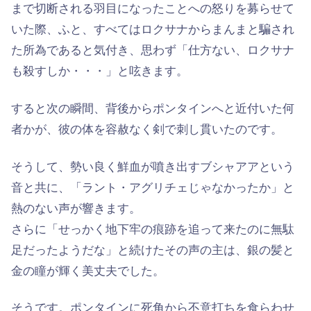
まで切断される羽目になったことへの怒りを募らせて
いた際、ふと、すべてはロクサナからまんまと騙され
た所為であると気付き、思わず「仕方ない、ロクサナ
も殺すしか・・・」と呟きます。
すると次の瞬間、背後からポンタインへと近付いた何
者かが、彼の体を容赦なく剣で刺し貫いたのです。
そうして、勢い良く鮮血が噴き出すブシャアアという
音と共に、「ラント・アグリチェじゃなかったか」と
熱のない声が響きます。
さらに「せっかく地下牢の痕跡を追って来たのに無駄
足だったようだな」と続けたその声の主は、銀の髪と
金の瞳が輝く美丈夫でした。
そうです。ポンタインに死角から不意打ちを食らわせ