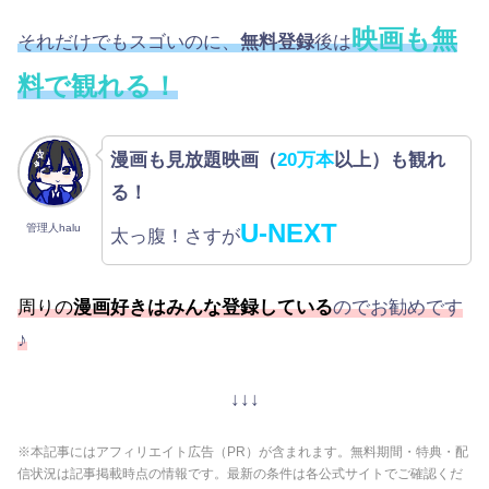
映画も無
それだけでもスゴいのに、
無料登録
後は
料で観れる！
漫画も見放題映画（
20万本
以上）も観れ
る！
U-NEXT
管理人halu
太っ腹！さすが
周りの
漫画好きはみんな登録している
のでお勧めです
♪
↓↓↓
※本記事にはアフィリエイト広告（PR）が含まれます。無料期間・特典・配
信状況は記事掲載時点の情報です。最新の条件は各公式サイトでご確認くだ