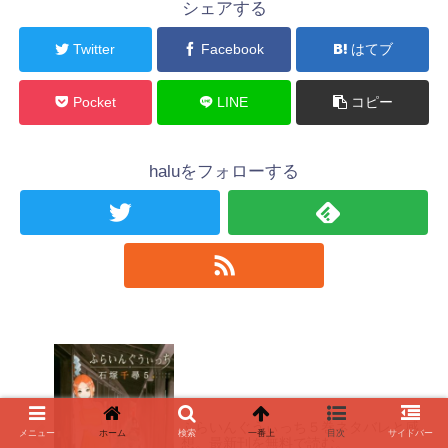
シェアする
Twitter
Facebook
はてブ
Pocket
LINE
コピー
haluをフォローする
ふらいんぐうぃっち５巻ネタバレと感
メニュー
ホーム
検索
一番上
目次
サイドバー
想。最新刊を無料で読む。