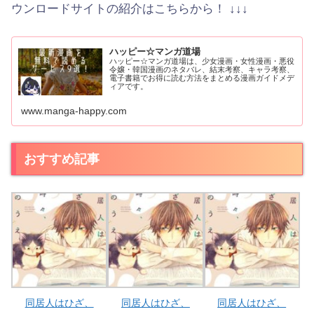
ウンロードサイトの紹介はこちらから！ ↓↓↓
ハッピー☆マンガ道場
ハッピー☆マンガ道場は、少女漫画・女性漫画・悪役
令嬢・韓国漫画のネタバレ、結末考察、キャラ考察、
電子書籍でお得に読む方法をまとめる漫画ガイドメデ
ィアです。
www.manga-happy.com
おすすめ記事
同居人はひざ、
同居人はひざ、
同居人はひざ、