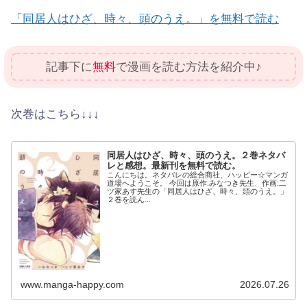
「同居人はひざ、時々、頭のうえ。」を無料で読む
記事下に
無料
で漫画を読む方法を紹介中♪
次巻はこちら↓↓↓
同居人はひざ、時々、頭のうえ。２巻ネタバ
レと感想。最新刊を無料で読む。
こんにちは。ネタバレの総合商社、ハッピー☆マンガ
道場へようこそ。 今回は原作:みなつき先生、作画:二
ツ家あす先生の「同居人はひざ、時々、頭のうえ。」
２巻を読ん...
www.manga-happy.com
2026.07.26