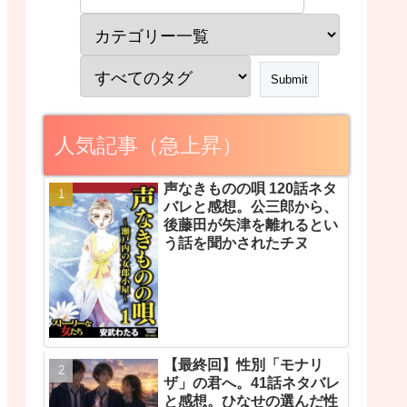
人気記事（急上昇）
声なきものの唄 120話ネタ
バレと感想。公三郎から、
後藤田が矢津を離れるとい
う話を聞かされたチヌ
【最終回】性別「モナリ
ザ」の君へ。41話ネタバレ
と感想。ひなせの選んだ性