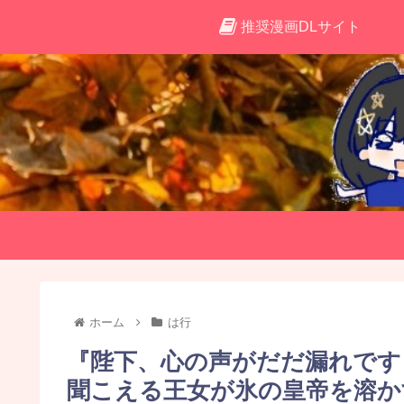
推奨漫画DLサイト
ホーム
は行
『陛下、心の声がだだ漏れです
聞こえる王女が氷の皇帝を溶か