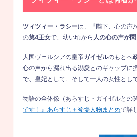
ツィツィー・ラシー
は、『陛下、心の声
の
第4王女
で、幼い頃から
人の心の声が聞
大国ヴェルシアの皇帝
ガイゼル
のもとへ
心の声から漏れ出る溺愛とのギャップに
で、皇妃として、そして一人の女性とし
物語の全体像（あらすじ・ガイゼルとの
です！』あらすじ＋登場人物まとめ
で詳