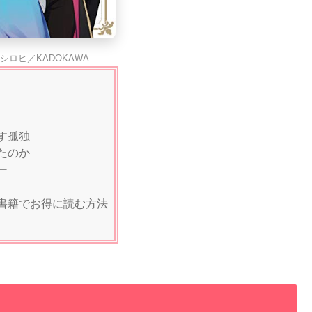
シロヒ／KADOKAWA
す孤独
たのか
ー
書籍でお得に読む方法