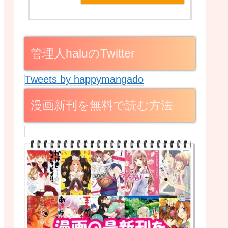
管理人haluのTwitter
Tweets by happymangado
漫画新刊を無料で読む方法