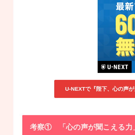
U-NEXTで『陛下、心の
考察① 「心の声が聞こえる力