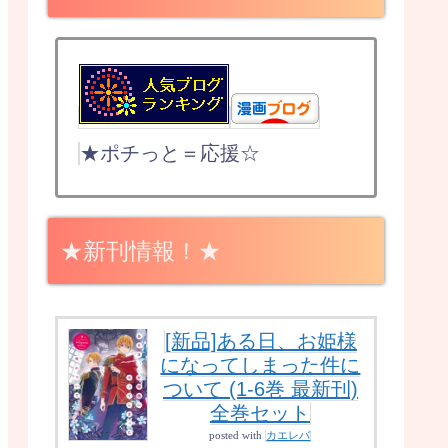
★ポチっと＝応援☆
★新刊情報！★
[新品]ある日、お姫様
になってしまった件に
ついて (1-6巻 最新刊)
全巻セット
posted with
カエレバ