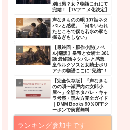
別は男？女？物語これにて
完結！【TVアニメ化決定】
声なきものの唄 107話ネタ
バレと感想。「何をいわれ
たところで僕も若水の家も
揺るぎもしない」
【最終回・原作小説(ノベ
ル)翻訳】皇帝と女騎士 361
話 最終話ネタバレと感想。
皇帝ルクソスと女騎士ポリ
アナの物語ここに"完結"！
【完全保存版】『声なきも
のの唄〜瀬戸内の女郎小
屋〜』全話ネタバレ・キャ
ラ考察・読み方完全ガイド
｜DMM Books 90％OFFク
ーポンで実質無料
ランキング参加中です