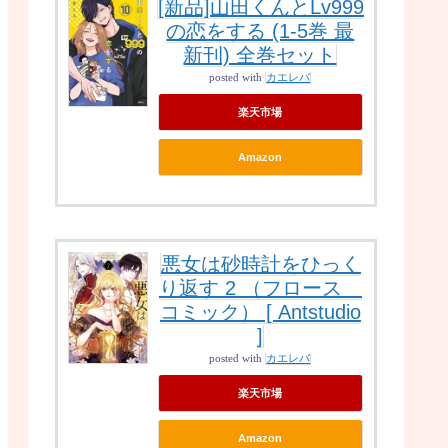
[新品]山田くんとLv999
の恋をする (1-5巻 最
新刊) 全巻セット
posted with
カエレバ
楽天市場
Amazon
悪女は砂時計をひっく
り返す 2 （フロース
コミック） [ Antstudio
]
posted with
カエレバ
楽天市場
Amazon