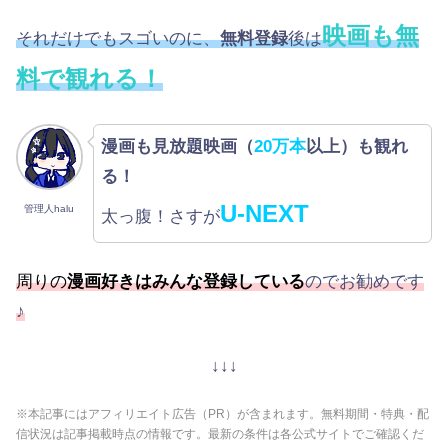
映画も無
それだけでもスゴいのに、
無料登録
後は
料で観れる！
漫画も見放題映画（
20万本
以上）も観れ
る！
U-NEXT
管理人halu
太っ腹！さすが
周りの
漫画好きはみんな登録している
のでお勧めです
♪
↓↓↓
※本記事にはアフィリエイト広告（PR）が含まれます。無料期間・特典・配
信状況は記事掲載時点の情報です。最新の条件は各公式サイトでご確認くだ