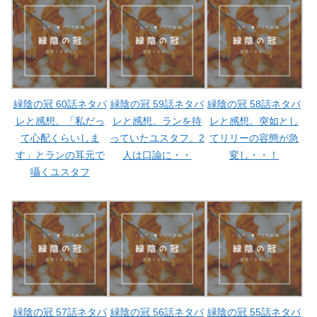
緑陰の冠 60話ネタバ
緑陰の冠 59話ネタバ
緑陰の冠 58話ネタバ
レと感想。「私だっ
レと感想。ランを待
レと感想。突如とし
て心配くらいしま
っていたユスタフ。2
てリリーの容態が急
す」とランの耳元で
人は口論に・・
変し・・！
囁くユスタフ
緑陰の冠 57話ネタバ
緑陰の冠 56話ネタバ
緑陰の冠 55話ネタバ