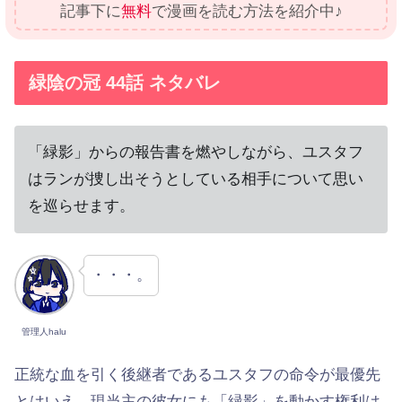
記事下に
無料
で漫画を読む方法を紹介中♪
緑陰の冠 44話 ネタバレ
「緑影」からの報告書を燃やしながら、ユスタフ
はランが捜し出そうとしている相手について思い
を巡らせます。
・・・。
管理人halu
正統な血を引く後継者であるユスタフの命令が最優先
とはいえ、現当主の彼女にも「緑影」を動かす権利は