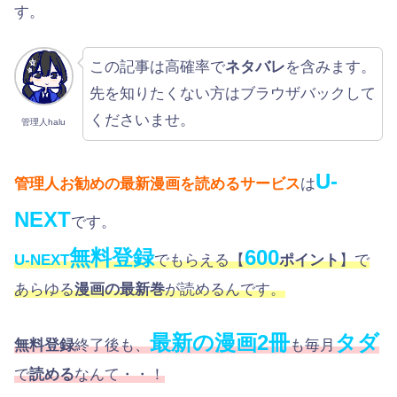
す。
この記事は高確率で
ネタバレ
を含みます。
先を知りたくない方はブラウザバックして
くださいませ。
管理人halu
U-
管理人お勧めの最新漫画を読めるサービス
は
NEXT
です。
無料登録
600
U-NEXT
でもらえる【
ポイント
】で
あらゆる
漫画の最新巻
が読めるんです。
最新の漫画2冊
タダ
無料登録
終了後も、
も毎月
で
読める
なんて・・！