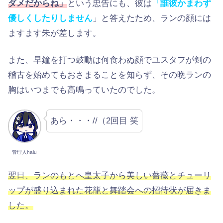
ダメだからね」
という忠告にも、彼は
「誰彼かまわず
優しくしたりしません
」と答えたため、ランの顔には
ますます朱が差します。
また、早鐘を打つ鼓動は何食わぬ顔でユスタフが剣の
稽古を始めてもおさまることを知らず、その晩ランの
胸はいつまでも高鳴っていたのでした。
あら・・・//（2回目 笑
管理人halu
翌日、ランのもとへ皇太子から美しい薔薇とチューリ
ップが盛り込まれた花籠と舞踏会への招待状が届きま
した。