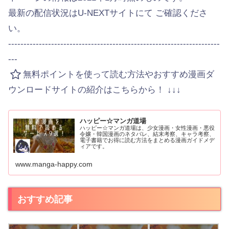
最新の配信状況はU-NEXTサイトにて ご確認くださ
い。
---------------------------------------------------------------------
---
無料ポイントを使って読む方法やおすすめ漫画ダ
ウンロードサイトの紹介はこちらから！ ↓↓↓
ハッピー☆マンガ道場
ハッピー☆マンガ道場は、少女漫画・女性漫画・悪役
令嬢・韓国漫画のネタバレ、結末考察、キャラ考察、
電子書籍でお得に読む方法をまとめる漫画ガイドメデ
ィアです。
www.manga-happy.com
おすすめ記事