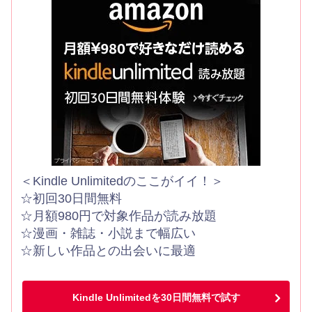
＜Kindle Unlimitedのここがイイ！＞
☆初回30日間無料
☆月額980円で対象作品が読み放題
☆漫画・雑誌・小説まで幅広い
☆新しい作品との出会いに最適
Kindle Unlimitedを30日間無料で試す