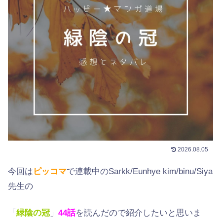
2026.08.05
今回は
ピッコマ
で連載中のSarkk/Eunhye kim/binu/Siya
先生の
「
緑陰の冠
」
44話
を読んだので紹介したいと思いま