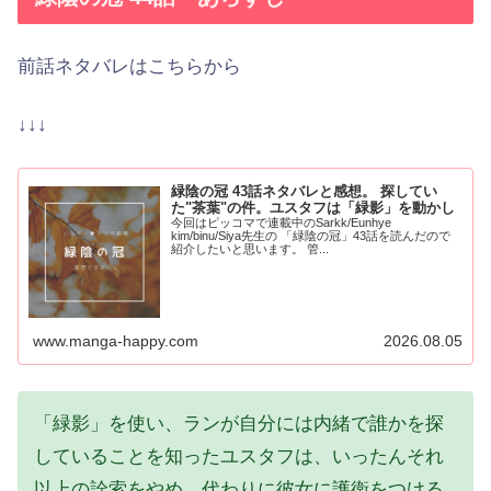
前話ネタバレはこちらから
↓↓↓
緑陰の冠 43話ネタバレと感想。 探してい
た"茶葉"の件。ユスタフは「緑影」を動かし
今回はピッコマで連載中のSarkk/Eunhye
kim/binu/Siya先生の 「緑陰の冠」43話を読んだので
紹介したいと思います。 管...
www.manga-happy.com
2026.08.05
「緑影」を使い、ランが自分には内緒で誰かを探
していることを知ったユスタフは、いったんそれ
以上の詮索をやめ、代わりに彼女に護衛をつける