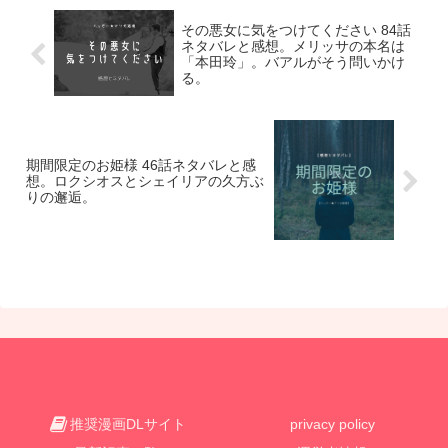
その悪女に気をつけてください 84話
ネタバレと感想。メリッサの本名は
「本田玲」。バアルがそう問いかけ
る。
期間限定のお姫様 46話ネタバレと感
想。ロクシオスとシェイリアの久方ぶ
りの邂逅。
推奨漫画DLサイト
privacy policy