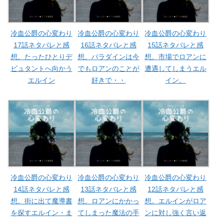
冷血公爵の心変わり
冷血公爵の心変わり
冷血公爵の心変わり
17話ネタバレと感
16話ネタバレと感
15話ネタバレと感
想。たったひとりデ
想。パラダインは今
想。市場でロアンに
ビュタントへ向かう
でもロアンのことが
遭遇してしまうエル
エルイン
好きで・・
イン。
冷血公爵の心変わり
冷血公爵の心変わり
冷血公爵の心変わり
14話ネタバレと感
13話ネタバレと感
12話ネタバレと感
想。街に出て魔導書
想。ロアンにかかっ
想。エルインがロア
を探すエルイン・ま
てしまった魔法の手
ンに対し強く言い返