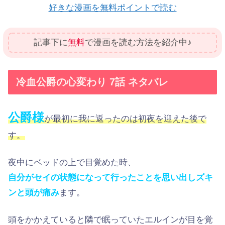
好きな漫画を無料ポイントで読む
記事下に
無料
で漫画を読む方法を紹介中♪
冷血公爵の心変わり 7話 ネタバレ
公爵様
が最初に我に返ったのは初夜を迎えた後で
す。
夜中にベッドの上で目覚めた時、
自分がセイの状態になって行ったことを思い出しズキ
ンと頭が痛み
ます。
頭をかかえていると隣で眠っていたエルインが目を覚