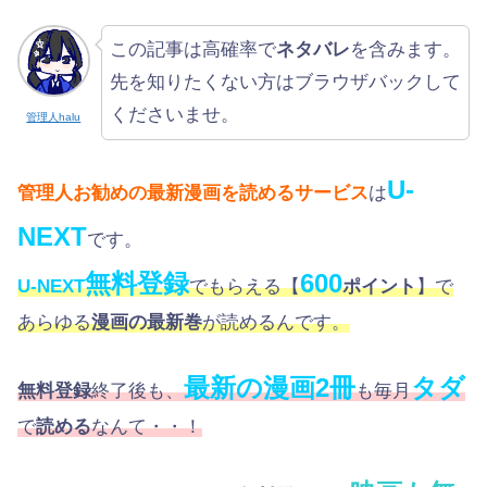
この記事は高確率で
ネタバレ
を含みます。
先を知りたくない方はブラウザバックして
くださいませ。
管理人halu
U-
管理人お勧めの最新漫画を読めるサービス
は
NEXT
です。
無料登録
600
U-NEXT
でもらえる【
ポイント
】で
あらゆる
漫画の最新巻
が読めるんです。
最新の漫画2冊
タダ
無料登録
終了後も、
も毎月
で
読める
なんて・・！