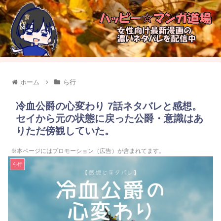
ホーム
ら行
冷血公爵の心変わり 7話ネタバレと感想。
セイから元の状態に戻った公爵・意識はあ
りただ傍観していた。
※本ページにはプロモーション（広告）が含まれてます。
ら行