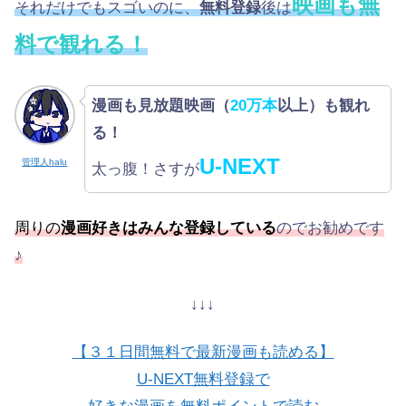
映画も無
それだけでもスゴいのに、
無料登録
後は
料で観れる！
漫画も見放題映画（
20万本
以上）も観れ
る！
U-NEXT
管理人halu
太っ腹！さすが
周りの
漫画好きはみんな登録している
のでお勧めです
♪
↓↓↓
【３１日間無料で最新漫画も読める】
U-NEXT無料登録で