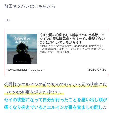
前回ネタバレはこちらから
↓↓↓
冷血公爵の心変わり 6話ネタバレと感想。エ
ルインの魔法陣完成・今はセイの状態でない
ことは気付いているだろう？
今回はピッコマで連載中のBandalbanji/Eddie先生の
「冷血公爵の心変わり」6話を読んだので紹介したい
と思います。 管理人hal...
www.manga-happy.com
2026.07.26
公爵様がエルインの前で初めてセイから元の状態に戻
ったのは初夜を迎えた後です。
セイの状態になって自分が行ったことを思い出し頭が
痛くなり抑えているとエルインが目を覚まし心配し
ま