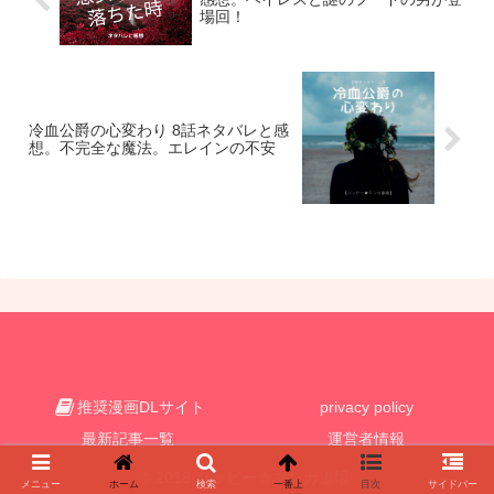
場回！
冷血公爵の心変わり 8話ネタバレと感
想。不完全な魔法。エレインの不安
推奨漫画DLサイト
privacy policy
最新記事一覧
運営者情報
© 2018 ハッピー☆マンガ道場.
メニュー
ホーム
検索
一番上
目次
サイドバー