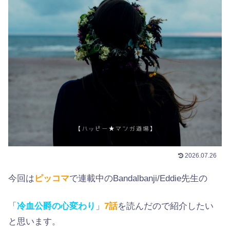
2026.07.26
今回は
ピッコマ
で連載中のBandalbanji/Eddie先生の
「
冷血公爵の心変わり
」
7
話
を読んだので紹介したい
と思います。