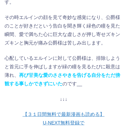
す。
その時エルインの顔を見て奇妙な感覚になり、公爵様
のことが好きだという告白を聞き輝く緑色の瞳を見た
瞬間、愛で満ちた心に巨大な虚しさが押し寄せズキン
ズキンと胸元が痛み公爵様は苦しみ出します。
心配しているエルインに対して公爵様は、排除しよう
と首元に手を伸ばしますが緑の瞳を見るたびに殺意は
薄れ、
再び甘美な愛のささやきを告げる自分をただ傍
観する事しかできずにいた
のです__
↓↓↓
【３１日間無料で最新漫画も読める】
U-NEXT無料登録で