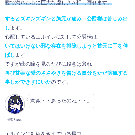
愛で満ちた心に巨大な虚しさが押し寄せます。
するとズギンズギンと胸元が痛み、公爵様は苦しみ出
し
ます。
心配しているエルインに対して公爵様は、
いてはいけない邪な存在を排除しようと首元に手を伸
ばし
ます。
ですが緑の瞳を見るたびに殺意は薄れ、
再び甘美な愛のささやきを告げる自分をただ傍観する
事しかできずにいた
のです。
意識・・あったのね・・。
管理人halu
エルインに剣術を教えている最中、