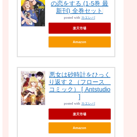
の恋をする (1-5巻 最
新刊) 全巻セット
posted with
カエレバ
楽天市場
Amazon
悪女は砂時計をひっく
り返す 2 （フロース
コミック） [ Antstudio
]
posted with
カエレバ
楽天市場
Amazon