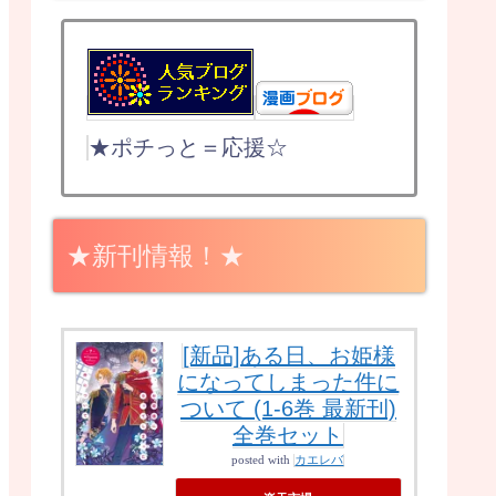
★ポチっと＝応援☆
★新刊情報！★
[新品]ある日、お姫様
になってしまった件に
ついて (1-6巻 最新刊)
全巻セット
posted with
カエレバ