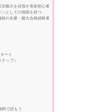
・東京藝大を目指す美術初心者
ーンとしての側面を持つ
予備校の先輩・藝大合格経験者
題スタート
4ステップ）
与
無料で読もう