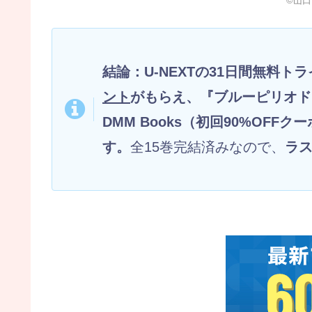
©山
結論：U-NEXTの31日間無料
ント
がもらえ、『ブルーピリオド
DMM Books（初回90%OF
す。
全15巻完結済みなので、
ラ