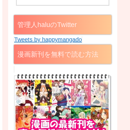
管理人haluのTwitter
Tweets by happymangado
漫画新刊を無料で読む方法