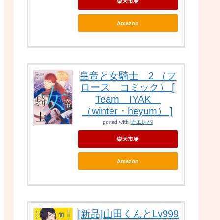
楽天市場
Amazon
皇帝と女騎士 2 （フ
ロース コミック） [
Team IYAK
（winter・heyum） ]
posted with
カエレバ
楽天市場
Amazon
[新品]山田くんとLv999