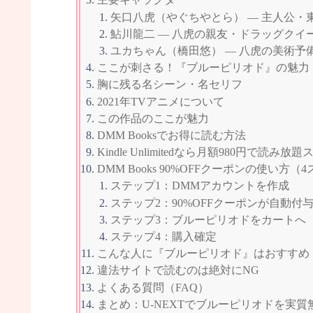
矢口八虎（やぐちやとら） — 主人公
鮎川龍二 — 八虎の親友・ドラッグクイ
ユカちゃん（橋田悠） — 八虎の美術
ここが刺さる！『ブルーピリオド』の魅力
胸に残る名シーン・名セリフ
2021年TVアニメについて
この作品のここが魅力
DMM Booksでお得に読む方法
Kindle Unlimitedなら月額980円で読み放
DMM Books 90%OFFクーポンの使い方（
ステップ1：DMMアカウントを作成
ステップ2：90%OFFクーポンが自動付
ステップ3：ブルーピリオドをカートへ
ステップ4：購入確定
こんな人に『ブルーピリオド』はおすすめ
違法サイトで読むのは絶対にNG
よくある質問（FAQ）
まとめ：U-NEXTでブルーピリオドを実質