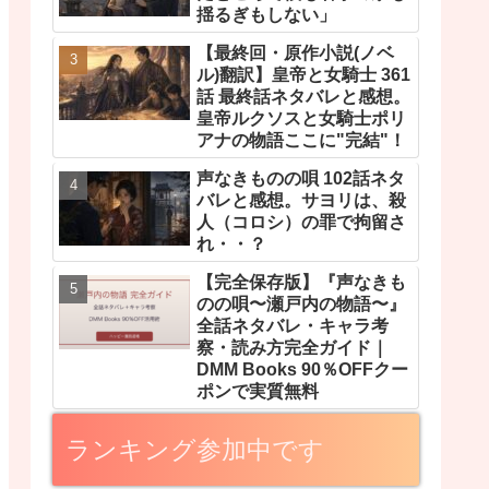
揺るぎもしない」
【最終回・原作小説(ノベ
ル)翻訳】皇帝と女騎士 361
話 最終話ネタバレと感想。
皇帝ルクソスと女騎士ポリ
アナの物語ここに"完結"！
声なきものの唄 102話ネタ
バレと感想。サヨリは、殺
人（コロシ）の罪で拘留さ
れ・・？
【完全保存版】『声なきも
のの唄〜瀬戸内の物語〜』
全話ネタバレ・キャラ考
察・読み方完全ガイド｜
DMM Books 90％OFFクー
ポンで実質無料
ランキング参加中です