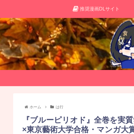
推奨漫画DLサイト
ホーム
は行
『ブルーピリオド』全巻を実質
×東京藝術大学合格・マンガ大賞20