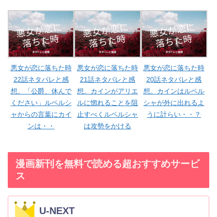
悪女が恋に落ちた時
悪女が恋に落ちた時
悪女が恋に落ちた時
22話ネタバレと感
21話ネタバレと感
20話ネタバレと感
想。「公爵、休んで
想。カインがアリエ
想。カインはルペル
ください」ルペルシ
ルに惚れることを阻
シャが外に出れるよ
ャからの言葉にカイ
止すべくルペルシャ
うに計らい・・？
ンは・・
は攻勢をかける
漫画新刊を無料で読める超おすすめサービ
ス
U-NEXT