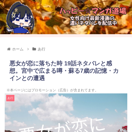
ホーム
あ行
悪女が恋に落ちた時 19話ネタバレと感
想。宮中で広まる噂・蘇る7歳の記憶・カ
インとの遭遇
※本ページにはプロモーション（広告）が含まれてます。
あ行