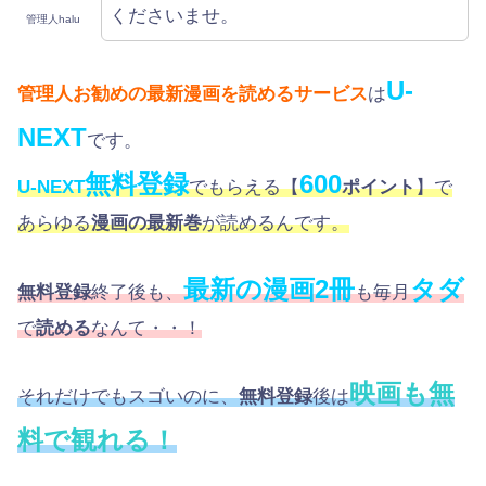
くださいませ。
管理人halu
U-
管理人お勧めの最新漫画を読めるサービス
は
NEXT
です。
無料登録
600
U-NEXT
でもらえる【
ポイント
】で
あらゆる
漫画の最新巻
が読めるんです。
最新の漫画2冊
タダ
無料登録
終了後も、
も毎月
で
読める
なんて・・！
映画も無
それだけでもスゴいのに、
無料登録
後は
料で観れる！