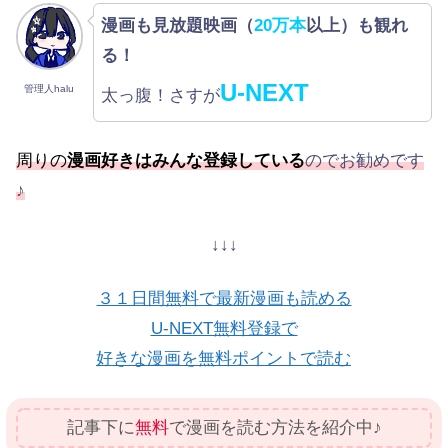
漫画も見放題映画（
20万本
以上）も観れ
る！
U-NEXT
管理人halu
太っ腹！さすが
周りの
漫画好きはみんな登録している
のでお勧めです
♪
↓↓↓
３１日間無料で最新漫画も読める
U-NEXT無料登録で
好きな漫画を無料ポイントで読む
記事下に
無料
で漫画を読む方法を紹介中♪