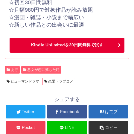
☆初回30日間無料
☆月額980円で対象作品が読み放題
☆漫画・雑誌・小説まで幅広い
☆新しい作品との出会いに最適
Kindle Unlimitedを30日間無料で試す
あ行
悪女が恋に落ちた時
ヒューマンドラマ
恋愛・ラブコメ
シェアする
Twitter
Facebook
はてブ
Pocket
LINE
コピー