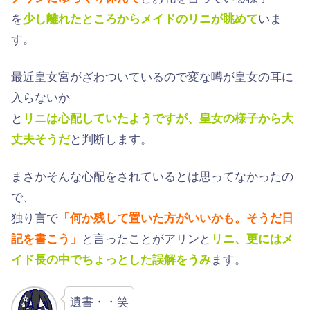
を
少し離れたところからメイドのリニが眺めて
いま
す。
最近皇女宮がざわついているので変な噂が皇女の耳に
入らないか
と
リニは心配していたようですが、皇女の様子から大
丈夫そうだ
と判断します。
まさかそんな心配をされているとは思ってなかったの
で、
独り言で
「
何か残して置いた方がいいかも。そうだ日
記を書こう」
と言ったことがアリンと
リニ、更にはメ
イド長の中でちょっとした誤解をうみ
ます。
遺書・・笑