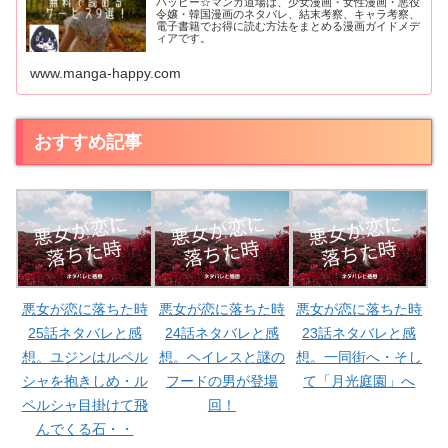
ハッピー☆マンガ道場は、少女漫画・女性漫画・悪役
令嬢・韓国漫画のネタバレ、結末考察、キャラ考察、
電子書籍でお得に読む方法をまとめる漫画ガイドメデ
ィアです。
www.manga-happy.com
おすすめ記事
悪女が恋に落ちた時
悪女が恋に落ちた時
悪女が恋に落ちた時
25話ネタバレと感
24話ネタバレと感
23話ネタバレと感
想。ユジンはルペル
想。ヘイレスと謎の
想。一同街へ・そし
シャを抱きしめ・ル
フードの男が登場
て「月光庭園」へ
ペルシャ目掛けて飛
回！
んでくる石・・