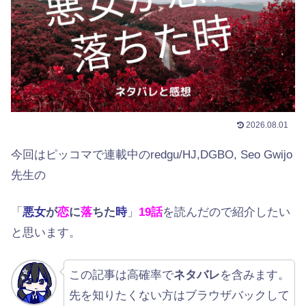
2026.08.01
今回はピッコマで連載中のredgu/HJ,DGBO, Seo Gwijo
先生の
「
悪女
が
恋
に
落
ちた
時
」
19話
を読んだので紹介したい
と思います。
この記事は高確率で
ネタバレ
を含みます。
先を知りたくない方はブラウザバックして