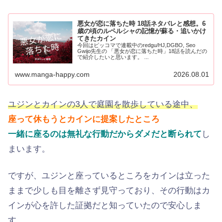
悪女が恋に落ちた時 18話ネタバレと感想。6
歳の頃のルペルシャの記憶が蘇る・追いかけ
てきたカイン
今回はピッコマで連載中のredgu/HJ,DGBO, Seo
Gwijo先生の 「悪女が恋に落ちた時」18話を読んだの
で紹介したいと思います。 ...
www.manga-happy.com
2026.08.01
ユジンとカインの3人で庭園を散歩している途中、
座って休もうとカインに提案したところ
一緒に座るのは無礼な行動だからダメだと断られて
し
まいます。
ですが、ユジンと座っているところをカインは立った
ままで少しも目を離さず見守っており、その行動はカ
インが心を許した証拠だと知っていたので安心しま
す。