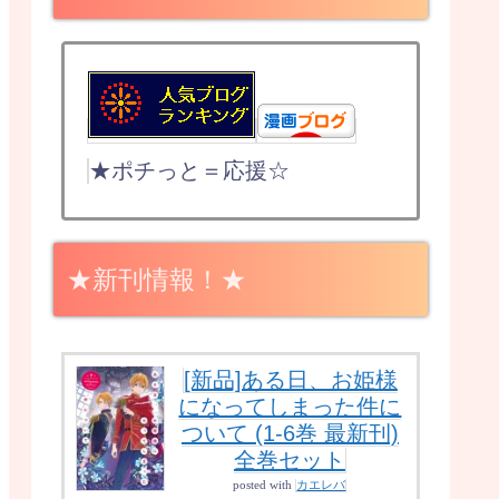
★ポチっと＝応援☆
★新刊情報！★
[新品]ある日、お姫様
になってしまった件に
ついて (1-6巻 最新刊)
全巻セット
posted with
カエレバ