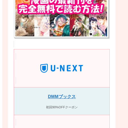
DMMブックス
初回90%OFFクーポン