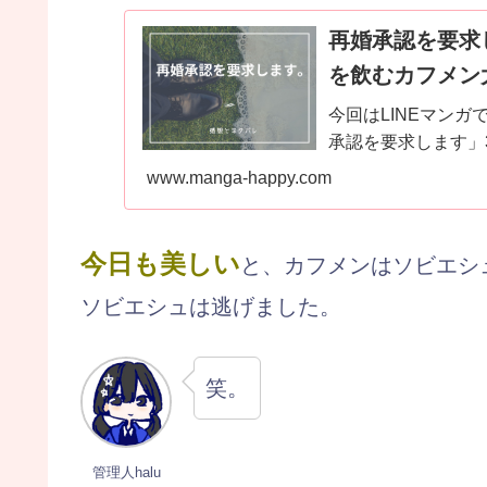
再婚承認を要求
を飲むカフメン
今回はLINEマンガで連載
承認を要求します」3
www.manga-happy.com
今日も美しい
と、カフメンはソビエシ
ソビエシュは逃げました。
笑。
管理人halu