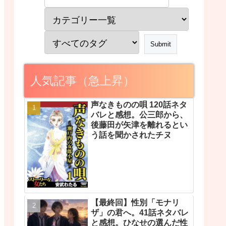
人気記事（急上昇）
声なきものの唄 120話ネタ
バレと感想。公三郎から、
後藤田が矢津を離れるとい
う話を聞かされたチヌ
【最終回】性別「モナリ
ザ」の君へ。41話ネタバレ
と感想。ひなせの選んだ性