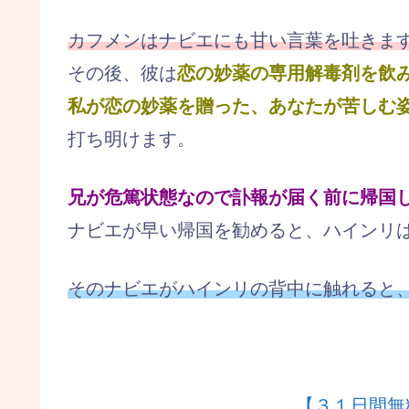
カフメンはナビエにも甘い言葉を吐きま
その後、彼は
恋の妙薬の専用解毒剤を飲
私が恋の妙薬を贈った、あなたが苦しむ
打ち明けます。
兄が危篤状態なので訃報が届く前に帰国
ナビエが早い帰国を勧めると、ハインリ
そのナビエがハインリの背中に触れると
【３１日間無