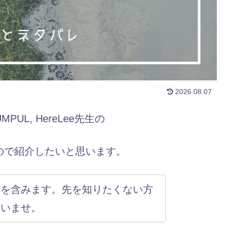
2026.08.07
MPUL, HereLee先生の
ので紹介したいと思います。
レ
を含みます。先を知りたくない方
さいませ。