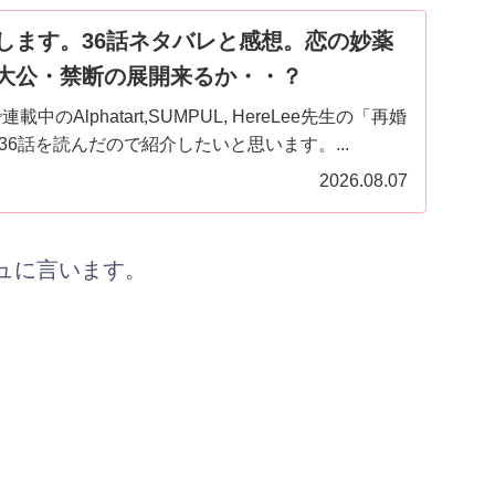
します。36話ネタバレと感想。恋の妙薬
大公・禁断の展開来るか・・？
中のAlphatart,SUMPUL, HereLee先生の「再婚
6話を読んだので紹介したいと思います。...
2026.08.07
ュに言います。