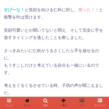
すげーな！
と笑顔を向ける仁科に対し、
笑った！！
と
衝撃を叶は受けます。
笑顔可愛いとか聞いてないと悶え、そして完全に手を
放すタイミングを逃したことを察しました。
さっきみたいに仁科がうるさくしたら手を放せるの
に、
もうすこしだけと考えている自分も一緒にいるので
す。
考えをぐるぐるさせている時、子供の声が聞こえまし
た。
整理券に間に合わなかった子供たちです。
メニュー
ホーム
検索
一番上
目次
サイドバー