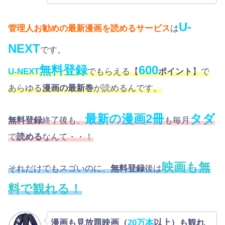
U-
管理人お勧めの最新漫画を読めるサービス
は
NEXT
です。
無料登録
600
U-NEXT
でもらえる【
ポイント
】で
あらゆる
漫画の最新巻
が読めるんです。
最新の漫画2冊
タダ
無料登録
終了後も、
も毎月
で
読める
なんて・・！
映画も無
それだけでもスゴいのに、
無料登録
後は
料で観れる！
漫画も見放題映画（
20万本
以上）も観れ