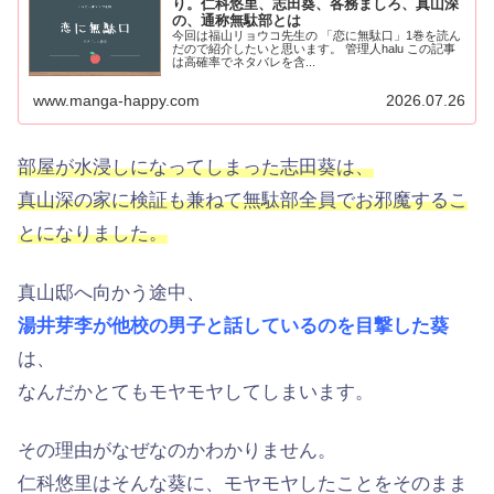
り。仁科悠里、志田葵、各務ましろ、真山深
の、通称無駄部とは
今回は福山リョウコ先生の 「恋に無駄口」1巻を読ん
だので紹介したいと思います。 管理人halu この記事
は高確率でネタバレを含...
www.manga-happy.com
2026.07.26
部屋が水浸しになってしまった志田葵は、
真山深の家に検証も兼ねて無駄部全員でお邪魔するこ
とになりました。
真山邸へ向かう途中、
湯井芽李が他校の男子と話しているのを目撃した葵
は、
なんだかとてもモヤモヤしてしまいます。
その理由がなぜなのかわかりません。
仁科悠里はそんな葵に、モヤモヤしたことをそのまま