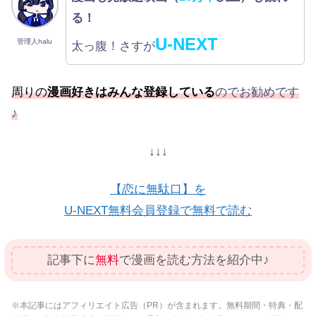
る！
U-NEXT
管理人halu
太っ腹！さすが
周りの
漫画好きはみんな登録している
のでお勧めです
♪
↓↓↓
【恋に無駄口】を
U-NEXT無料会員登録で無料で読む
記事下に
無料
で漫画を読む方法を紹介中♪
※本記事にはアフィリエイト広告（PR）が含まれます。無料期間・特典・配