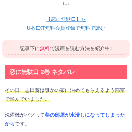
↓↓↓
【恋に無駄口】を
U-NEXT無料会員登録で無料で読む
記事下に
無料
で漫画を読む方法を紹介中♪
恋に無駄口 2巻 ネタバレ
その日、志田葵は誰かの家に泊めてもらえるよう部室
で頼んでいました。
洗濯機がバグって
葵の部屋が水浸しになってしまった
から
です。