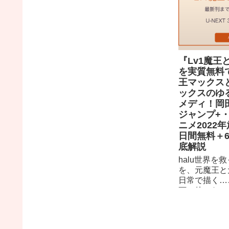
『Lv1魔王
を実質無料
王マックス
ックスのゆ
メディ！岡
ジャンプ+・M
ニメ2022年
日間無料＋6
底解説
halu世界を
を、元魔王と
日常で描く…
画、他にない
とワンルーム
ょ...