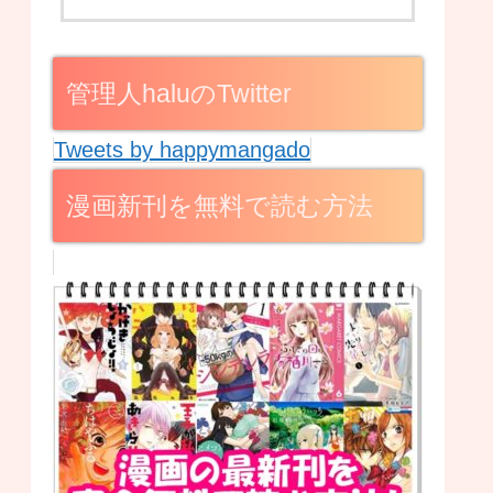
管理人haluのTwitter
Tweets by happymangado
漫画新刊を無料で読む方法