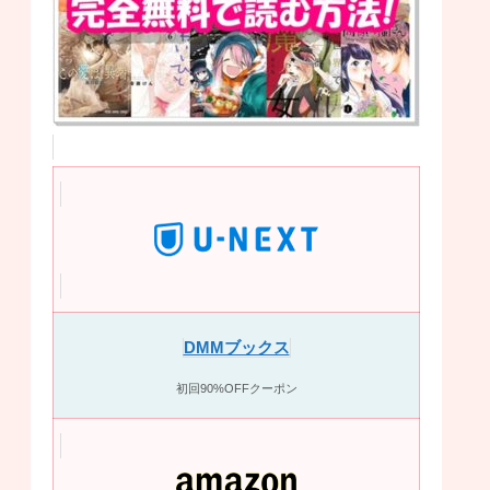
DMMブックス
初回90%OFFクーポン