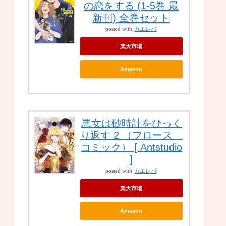
の恋をする (1-5巻 最
新刊) 全巻セット
posted with
カエレバ
楽天市場
Amazon
悪女は砂時計をひっく
り返す 2 （フロース
コミック） [ Antstudio
]
posted with
カエレバ
楽天市場
Amazon