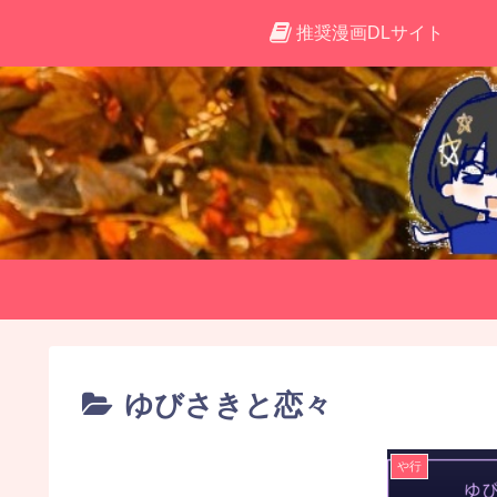
推奨漫画DLサイト
ゆびさきと恋々
や行