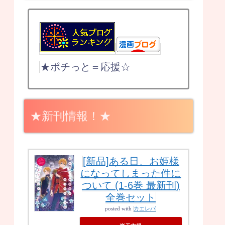
★ポチっと＝応援☆
★新刊情報！★
[新品]ある日、お姫様
になってしまった件に
ついて (1-6巻 最新刊)
全巻セット
posted with
カエレバ