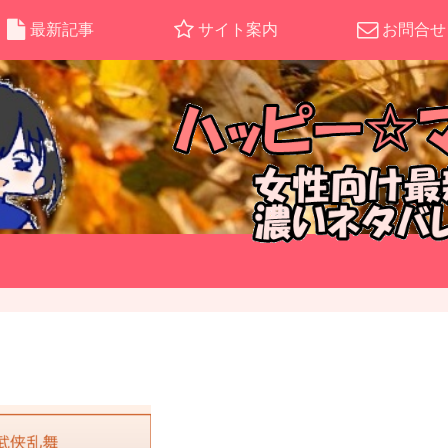
最新記事
サイト案内
お問合せ