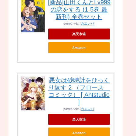
[新品]山田くんとLv999
の恋をする (1-5巻 最
新刊) 全巻セット
posted with
カエレバ
楽天市場
Amazon
悪女は砂時計をひっく
り返す 2 （フロース
コミック） [ Antstudio
]
posted with
カエレバ
楽天市場
Amazon