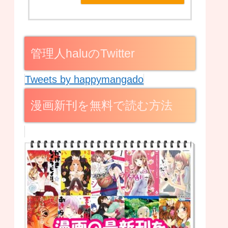
管理人haluのTwitter
Tweets by happymangado
漫画新刊を無料で読む方法