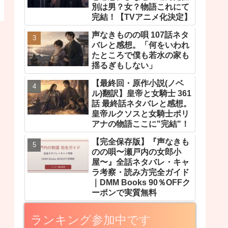
別は男？女？物語これにて
完結！【TVアニメ化決定】
声なきものの唄 107話ネタ
バレと感想。「何をいわれ
たところで僕も若水の家も
揺るぎもしない」
【最終回・原作小説(ノベ
ル)翻訳】皇帝と女騎士 361
話 最終話ネタバレと感想。
皇帝ルクソスと女騎士ポリ
アナの物語ここに"完結"！
【完全保存版】『声なきも
のの唄〜瀬戸内の女郎小
屋〜』全話ネタバレ・キャ
ラ考察・読み方完全ガイド
｜DMM Books 90％OFFク
ーポンで実質無料
ランキング参加中です