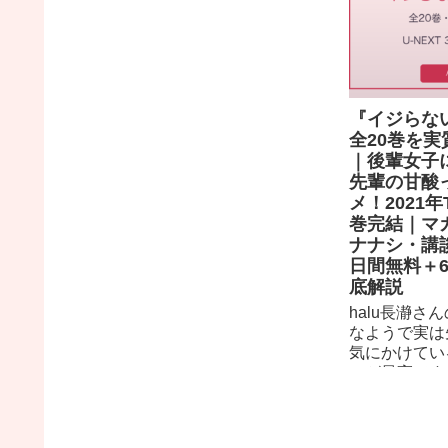
『イジらな
全20巻を
｜後輩女子
先輩の甘酸
メ！2021
巻完結｜マ
ナナシ・講談社
日間無料＋6
底解説
halu長瀞さ
なようで実は
気にかけてい
のが最高です
どん長瀞さん
かし...