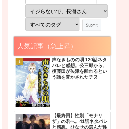
人気記事（急上昇）
声なきものの唄 120話ネタ
バレと感想。公三郎から、
後藤田が矢津を離れるとい
う話を聞かされたチヌ
【最終回】性別「モナリ
ザ」の君へ。41話ネタバレ
と感想。ひなせの選んだ性