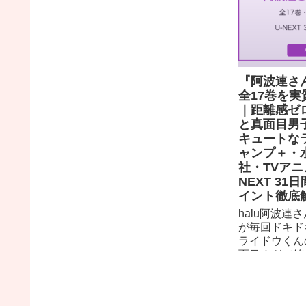
『阿波連さ
全17巻を
｜距離感ゼ
と真面目男
キュートな
ャンプ＋・
社・TVアニ
NEXT 31
イント徹底
halu阿波連
が毎回ドキド
ライドウくん
面目すぎて笑
が少しずつ変
でい...