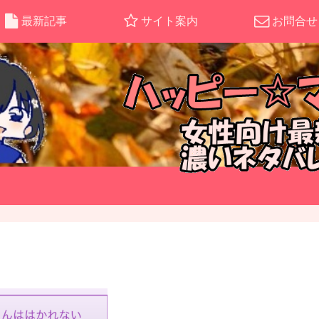
最新記事
サイト案内
お問合せ