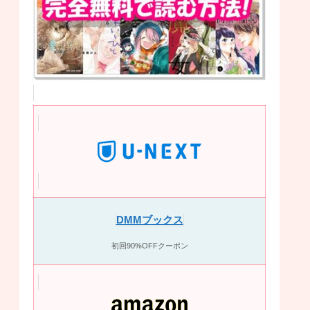
DMMブックス
初回90%OFFクーポン