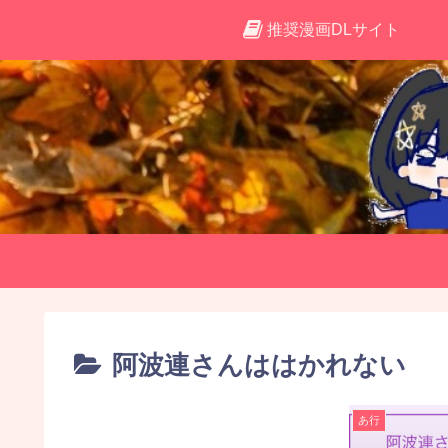
推奨漫画DLサイト
阿波連さんははかれない
あ行