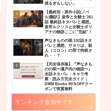
揺るぎもしない」
【最終回・原作小説(ノベ
ル)翻訳】皇帝と女騎士 361
話 最終話ネタバレと感想。
皇帝ルクソスと女騎士ポリ
アナの物語ここに"完結"！
声なきものの唄 102話ネタ
バレと感想。サヨリは、殺
人（コロシ）の罪で拘留さ
れ・・？
【完全保存版】『声なきも
のの唄〜瀬戸内の物語〜』
全話ネタバレ・キャラ考
察・読み方完全ガイド｜
DMM Books 90％OFFクー
ポンで実質無料
ランキング参加中です