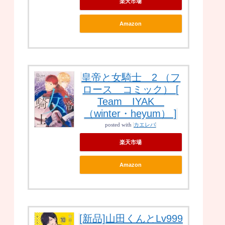
楽天市場
Amazon
皇帝と女騎士 2 （フ
ロース コミック） [
Team IYAK
（winter・heyum） ]
posted with
カエレバ
楽天市場
Amazon
[新品]山田くんとLv999