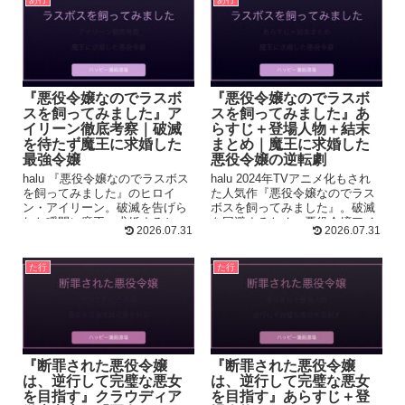
『悪役令嬢なのでラスボ
『悪役令嬢なのでラスボ
スを飼ってみました』ア
スを飼ってみました』あ
イリーン徹底考察｜破滅
らすじ＋登場人物＋結末
を待たず魔王に求婚した
まとめ｜魔王に求婚した
最強令嬢
悪役令嬢の逆転劇
halu 『悪役令嬢なのでラスボス
halu 2024年TVアニメ化もされ
を飼ってみました』のヒロイ
た人気作『悪役令嬢なのでラス
ン・アイリーン。破滅を告げら
ボスを飼ってみました』。破滅
れた瞬間に魔王へ求婚するとい
を回避するため、悪役令嬢アイ
2026.07.31
2026.07.31
う規格外の彼女が、なぜこんな
リーンが魔王クロードに求婚...
にも...
た行
た行
『断罪された悪役令嬢
『断罪された悪役令嬢
は、逆行して完璧な悪女
は、逆行して完璧な悪女
を目指す』クラウディア
を目指す』あらすじ＋登