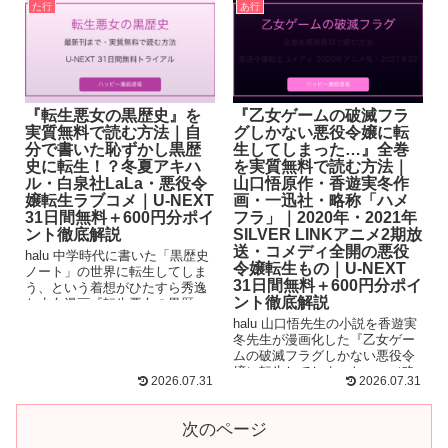
た行
あ行
『転生悪女の黒歴史』を
『乙女ゲームの破滅フラ
実質無料で読む方法｜自
グしかない悪役令嬢に転
分で書いた恥ずかし黒歴
生してしまった…』全巻
史に転生！？冬夏アキハ
を実質無料で読む方法｜
ル・白泉社LaLa・悪役令
山口悟原作・香遊実冬作
嬢転生ラブコメ｜U-NEXT
画・一迅社・略称「ハメ
31日間無料＋600円分ポイ
フラ」｜2020年・2021年
ント徹底解説
SILVER LINKアニメ2期放
送・コメディ全開の悪役
halu 中学時代に書いた「黒歴史
令嬢転生もの｜U-NEXT
ノート」の世界に転生してしま
31日間無料＋600円分ポイ
う、という着想がひたすら秀逸
ント徹底解説
な少女漫画『転生悪女の黒歴
史』！書いた本人だから設定も
halu 山口悟先生の小説を香遊実
伏...
冬先生が漫画化した『乙女ゲー
ムの破滅フラグしかない悪役令
嬢に転生してしまった…』（略
2026.07.31
2026.07.31
称・ハメフラ）は一迅社ゼロサ
ム...
次のページ