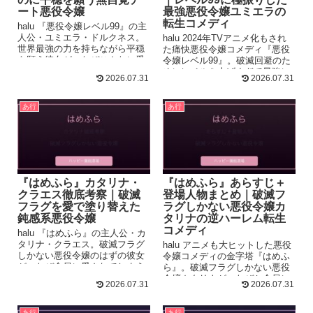
ート悪役令嬢
最強悪役令嬢ユミエラの
転生コメディ
halu 『悪役令嬢レベル99』の主
人公・ユミエラ・ドルクネス。
halu 2024年TVアニメ化もされ
世界最強の力を持ちながら平穏
た痛快悪役令嬢コメディ『悪役
を願う彼女が、なぜこんなに愛
令嬢レベル99』。破滅回避のた
されるのか——その魅力を徹
めにレベルを上げすぎて最強に
2026.07.31
2026.07.31
底...
なってしまったユミエラの...
あ行
あ行
『はめふら』カタリナ・
『はめふら』あらすじ＋
クラエス徹底考察｜破滅
登場人物まとめ｜破滅フ
フラグを愛で塗り替えた
ラグしかない悪役令嬢カ
鈍感系悪役令嬢
タリナの逆ハーレム転生
コメディ
halu 『はめふら』の主人公・カ
タリナ・クラエス。破滅フラグ
halu アニメも大ヒットした悪役
しかない悪役令嬢のはずの彼女
令嬢コメディの金字塔『はめふ
が、なぜ全員に愛されてしまう
ら』。破滅フラグしかない悪役
のか——その魅力を徹底考察し
令嬢カタリナが、なぜか全員に
2026.07.31
2026.07.31
ま...
愛されてしまう逆ハーレム転生
物...
あ行
あ行