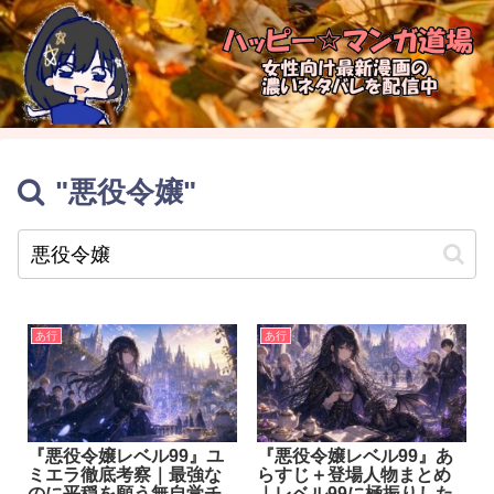
"悪役令嬢"
あ行
あ行
『悪役令嬢レベル99』ユ
『悪役令嬢レベル99』あ
ミエラ徹底考察｜最強な
らすじ＋登場人物まとめ
のに平穏を願う無自覚チ
｜レベル99に極振りした