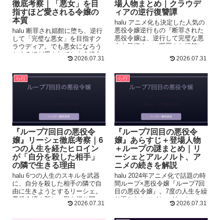
徹底考察｜「悪女」を目
場人物まとめ｜クラウデ
指すほど愛される令嬢の
ィアの逆行復讐譚
本質
halu アニメ化も決定した人気の
悪役令嬢逆行もの『断罪された
halu 断罪され娼館に堕ち、逆行
悪役令嬢は、逆行して完璧な悪
して「完璧な悪女」を目指すク
女を目指す』。断罪され娼館に
ラウディア。でも悪女になろう
堕ちた令嬢クラウディアが、時
とするほど愛されてしまう彼女
2026.07.31
2026.07.31
を...
の本質を考察しますね。 ...
ら行
ら行
『ループ7回目の悪役令
『ループ7回目の悪役令
嬢』リーシェ徹底考察｜6
嬢』あらすじ＋登場人物
つの人生を経たヒロイン
＋ループの謎まとめ｜リ
が「自分を殺した相手」
ーシェとアルノルト、ア
の隣で生きる理由
ニメの続きを解説
halu 6つの人生のスキルを武器
halu 2024年アニメ化で話題の時
に、自分を殺した相手の隣で自
間ループ×悪役令嬢『ループ7回
由に生きようとするリーシェ。
目の悪役令嬢』。7度の人生を繰
悪役令嬢の新しい形を切り開い
り返したヒロイン・リーシェ
2026.07.31
2026.07.31
たヒロインを考察しますね。 ...
と、敵国の皇太子アルノル...